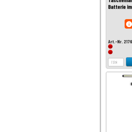
Batterie im
inf
Art.-Nr. 217