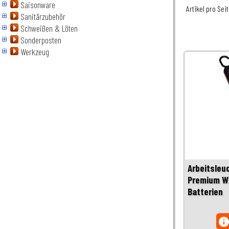
Saisonware
Artikel pro Sei
Sanitärzubehör
Schweißen & Löten
Sonderposten
Werkzeug
Arbeitsleu
Premium Wh
Batterien
inf