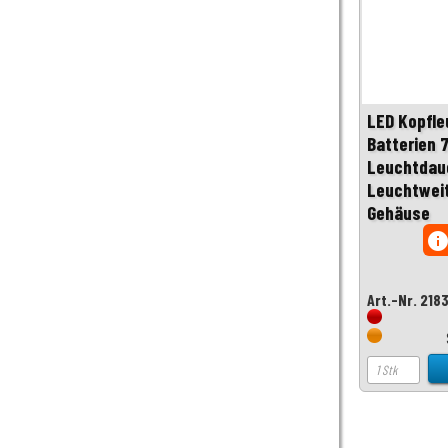
LED Kopfle
Batterien 
Leuchtdaue
Leuchtweit
Gehäuse
inf
Art.-Nr. 218