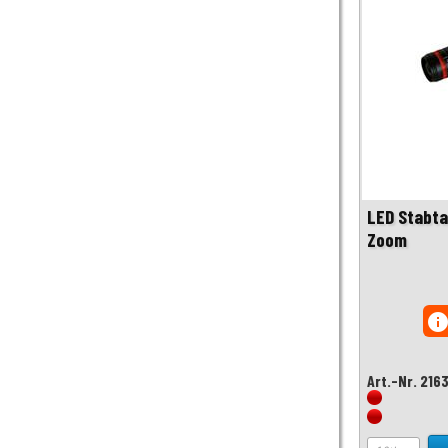
LED Stabt
Zoom
inf
Art.-Nr. 216