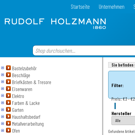
Startseite
Unternehmen
Sie befinden 
Bastelzubehör
Beschläge
Briefkästen & Tresore
Filter:
Eisenwaren
Elektro
Preis:
€3 - €
Farben & Lacke
Garten
Hersteller
Haushaltsbedarf
Metallverarbeitung
Ofen
Gefundene Artikel: