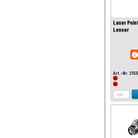
Laser Poin
Lenser
inf
Art.-Nr. 215