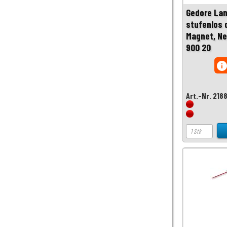
Gedore La
stufenlos 
Magnet, Ne
900 20
inf
Art.-Nr. 218