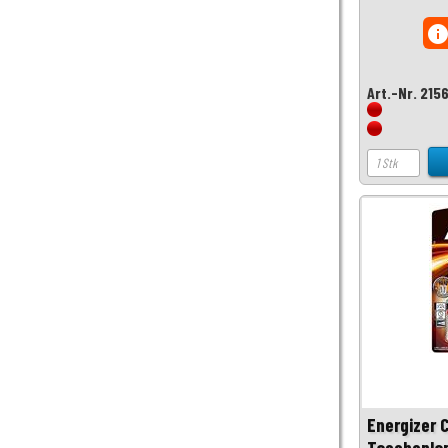
inf
Art.-Nr. 215
Energizer 
Taschenlam