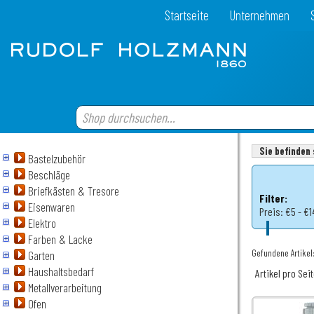
Startseite
Unternehmen
Sie befinden 
Bastelzubehör
Beschläge
Briefkästen & Tresore
Filter:
Eisenwaren
Preis:
€5 - €1
Elektro
Farben & Lacke
Gefundene Artikel:
Garten
Haushaltsbedarf
Artikel pro Sei
Metallverarbeitung
Ofen