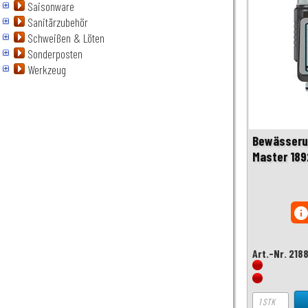
Saisonware
Sanitärzubehör
Schweißen & Löten
Sonderposten
Werkzeug
Bewässeru
Master 189
inf
Art.-Nr. 218