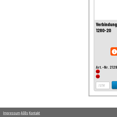
Verbindung
1280-20
inf
Art.-Nr. 212
Impressum
AGBs
Kontakt