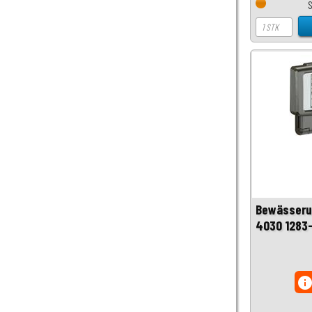
Bewässeru
4030 1283
inf