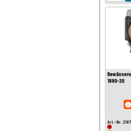
Bewässeru
1890-20
inf
Art.-Nr. 218