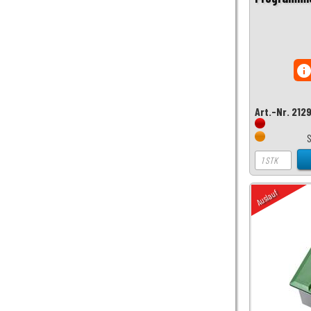
inf
Art.-Nr. 212
Auslauf