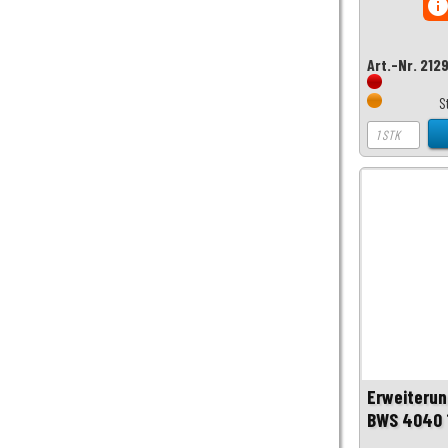
inf
Art.-Nr. 212
S
Erweiterun
BWS 4040 