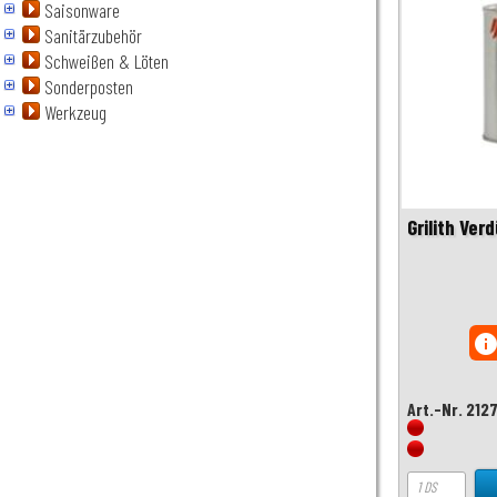
Saisonware
Sanitärzubehör
Schweißen & Löten
Sonderposten
Werkzeug
Grilith Ve
inf
Art.-Nr. 212