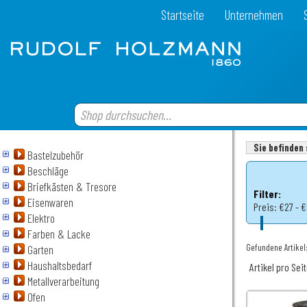
Startseite
Unternehmen
Sie befinden 
Bastelzubehör
Beschläge
Briefkästen & Tresore
Filter:
Eisenwaren
Preis:
€27 - 
Elektro
Farben & Lacke
Gefundene Artikel
Garten
Haushaltsbedarf
Artikel pro Sei
Metallverarbeitung
Ofen