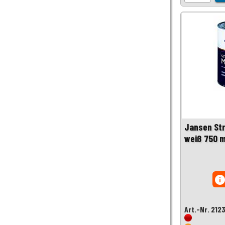
Jansen St
weiß 750 m
inf
Art.-Nr. 212