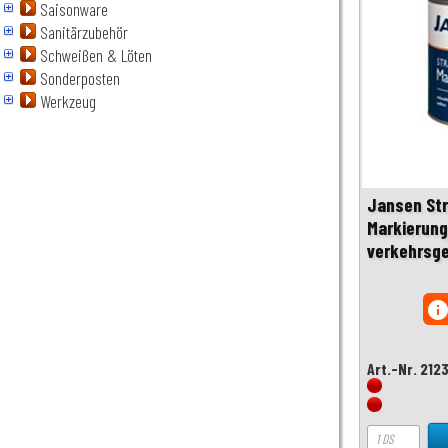
Saisonware
Sanitärzubehör
Schweißen & Löten
Sonderposten
Werkzeug
Jansen St
Markierung
verkehrsgel
inf
Art.-Nr. 212