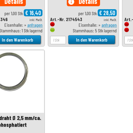
Details
Details
o
info
€ 16,40
€ 28,50
per 1,00 Stk
per 1,00 Stk
8346
Art.-Nr. 2174543
Art.
inkl. MwSt.
inkl. MwSt.
Eisenhalle: »
anfragen
Eisenhalle: »
anfragen
Stammhaus: 1 Stk lagernd
Stammhaus: 5 Stk lagernd
draht Ø 2,5 mm/ca.
 phosphatiert