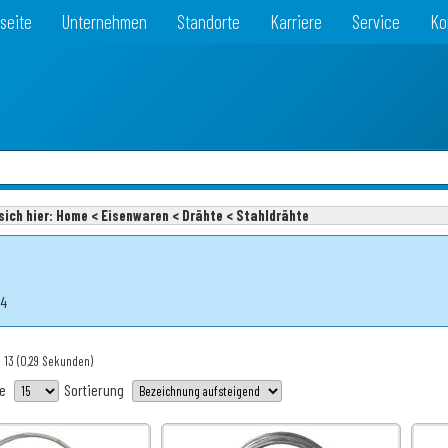
seite
Unternehmen
Standorte
Karriere
Service
Ko
sich hier:
Home < Eisenwaren < Drähte < Stahldrähte
34
 13
(0,29 Sekunden)
te
Sortierung