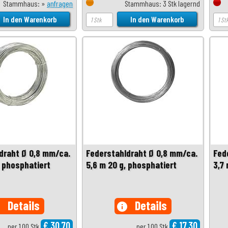
Stammhaus: »
anfragen
Stammhaus: 3 Stk lagernd
draht Ø 0,8 mm/ca.
Federstahldraht Ø 0,8 mm/ca.
Fed
, phosphatiert
5,6 m 20 g, phosphatiert
3,7
Details
Details
o
info
€ 30,70
€ 17,30
per 1,00 Stk
per 1,00 Stk