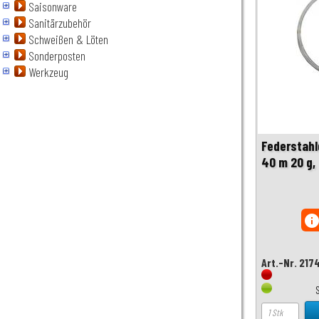
Saisonware
Sanitärzubehör
Schweißen & Löten
Sonderposten
Werkzeug
Federstahl
40 m 20 g,
inf
Art.-Nr. 217