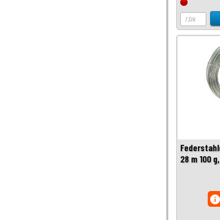
Federstahl
28 m 100 g
inf