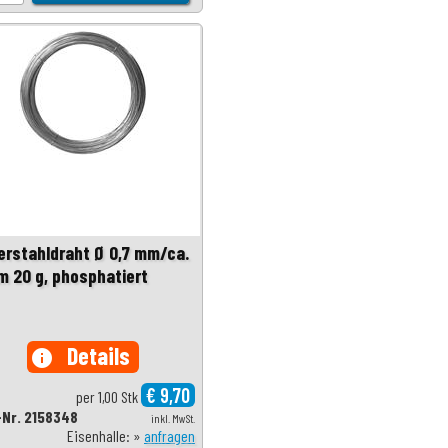
erstahldraht Ø 0,7 mm/ca.
 m 20 g, phosphatiert
Details
info
€ 9,70
per 1,00 Stk
-Nr. 2158348
inkl. MwSt.
Eisenhalle: »
anfragen