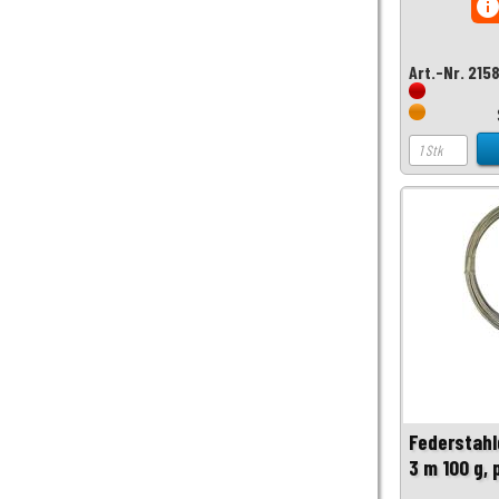
inf
Art.-Nr. 215
Federstahl
3 m 100 g,