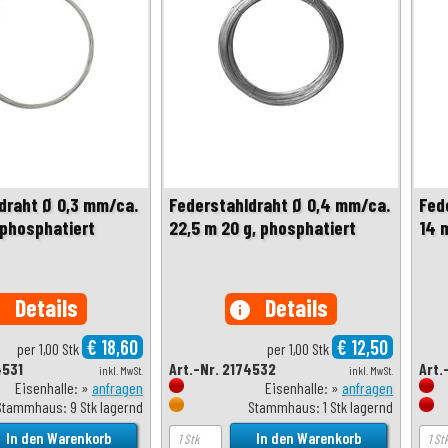
draht Ø 0,3 mm/ca.
Federstahldraht Ø 0,4 mm/ca.
Fed
 phosphatiert
22,5 m 20 g, phosphatiert
14 
Details
Details
o
info
€ 18,60
€ 12,50
per 1,00 Stk
per 1,00 Stk
4531
Art.-Nr. 2174532
Art.
inkl. MwSt.
inkl. MwSt.
Eisenhalle: »
anfragen
Eisenhalle: »
anfragen
Stammhaus: 9 Stk lagernd
Stammhaus: 1 Stk lagernd