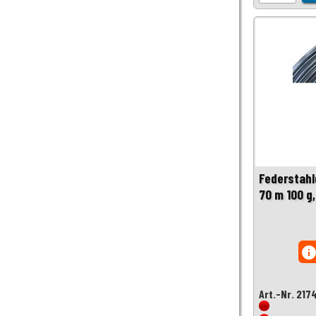
Federstahl
70 m 100 g
inf
Art.-Nr. 217