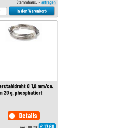
Stammhaus: »
anfragen
erstahldraht Ø 1,0 mm/ca.
 m 20 g, phosphatiert
Details
info
€ 17,60
per 1,00 Stk