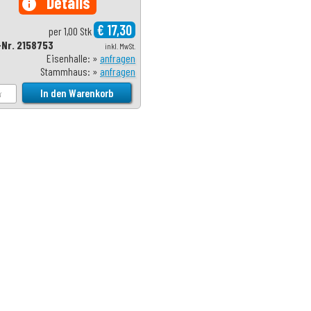
Details
info
€ 17,30
per 1,00 Stk
-Nr. 2158753
inkl. MwSt.
Eisenhalle: »
anfragen
Stammhaus: »
anfragen