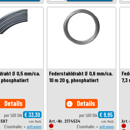
draht Ø 0,5 mm/ca.
Federstahldraht Ø 0,6 mm/ca.
Fed
, phosphatiert
10 m 20 g, phosphatiert
7,3
Details
Details
o
info
€ 33,30
€ 9,95
per 1,00 Stk
per 1,00 Stk
4587
Art.-Nr. 2174534
Art.
inkl. MwSt.
inkl. MwSt.
Eisenhalle: »
anfragen
Eisenhalle: »
anfragen