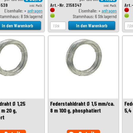
4539
Art.-Nr. 2158347
Art.
inkl. MwSt.
inkl. MwSt.
Eisenhalle: »
anfragen
Eisenhalle: »
anfragen
Stammhaus: 8 Stk lagernd
Stammhaus: 6 Stk lagernd
draht Ø 1,25
Federstahldraht Ø 1,5 mm/ca.
Fed
 m 20 g,
8 m 100 g, phosphatiert
5,4
rt