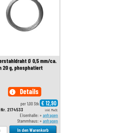
erstahldraht Ø 0,5 mm/ca.
m 20 g, phosphatiert
Details
info
€ 12,90
per 1,00 Stk
-Nr. 2174533
inkl. MwSt.
Eisenhalle: »
anfragen
Stammhaus: »
anfragen