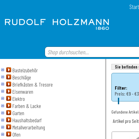
Start
Sie befinden 
Bastelzubehör
Beschläge
Briefkästen & Tresore
Filter:
Eisenwaren
Preis:
€9 - €
Elektro
Farben & Lacke
Gefundene Artikel:
Garten
Haushaltsbedarf
Artikel pro Sei
Metallverarbeitung
Ofen