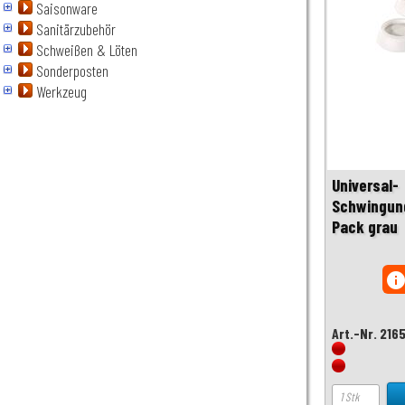
Saisonware
Sanitärzubehör
Schweißen & Löten
Sonderposten
Werkzeug
Universal-
Schwingun
Pack grau
inf
Art.-Nr. 216