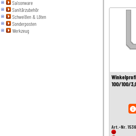
Saisonware
Sanitärzubehör
Schweißen & Löten
Sonderposten
Werkzeug
Winkelprofi
100/100/3
inf
Art.-Nr. 153