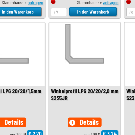
Stammhaus: »
anfragen
Stammhaus: »
anfragen
il LPG 20/20/1,5mm
Winkelprofil LPG 20/20/2,0 mm
Win
S235JR
S23
Details
Details
o
info
€ 2,70
€ 3,24
per 1,00 M
per 1,00 M