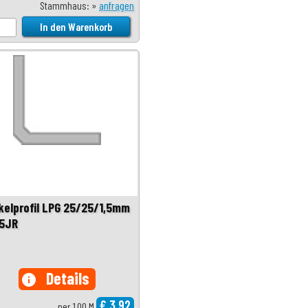
Stammhaus: »
anfragen
kelprofil LPG 25/25/1,5mm
5JR
Details
info
€ 3,92
per 1,00 M