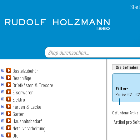
Start
Sie befinden 
Bastelzubehör
Beschläge
Briefkästen & Tresore
Filter:
Eisenwaren
Preis:
€2 - €
Elektro
Farben & Lacke
Gefundene Artikel:
Garten
Haushaltsbedarf
Artikel pro Sei
Metallverarbeitung
Ofen