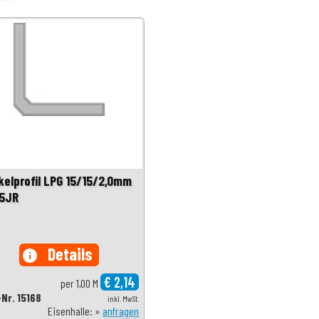
kelprofil LPG 15/15/2,0mm
5JR
Details
info
€ 2,14
per 1,00 M
-Nr. 15168
inkl. MwSt.
Eisenhalle: »
anfragen