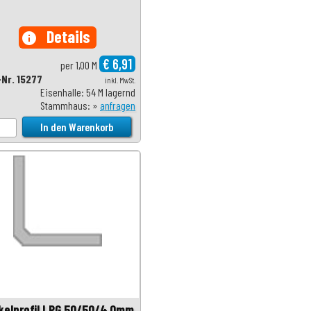
Details
info
€ 6,91
per 1,00 M
-Nr. 15277
inkl. MwSt.
Eisenhalle: 54 M lagernd
Stammhaus: »
anfragen
kelprofil LPG 50/50/4,0mm