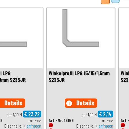
l LPG
Winkelprofil LPG 15/15/1,5mm
Win
,0mm S235JR
S235JR
S23
Details
Details
o
info
€ 23,22
€ 2,14
per 1,00 M
per 1,00 M
69
Art.-Nr. 15156
Art.
inkl. MwSt.
inkl. MwSt.
Eisenhalle: »
anfragen
Eisenhalle: »
anfragen