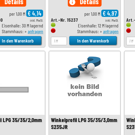
Details
Details
o
info
€ 4,14
€ 4,97
per 1,00 M
per 1,00 M
00
Art.-Nr. 15237
Art.
inkl. MwSt.
inkl. MwSt.
Eisenhalle: 30 M lagernd
Eisenhalle: 12 M lagernd
Stammhaus: »
anfragen
Stammhaus: »
anfragen
il LPG 35/35/2,0mm
Winkelprofil LPG 35/35/3,0mm
Win
S235JR
S23