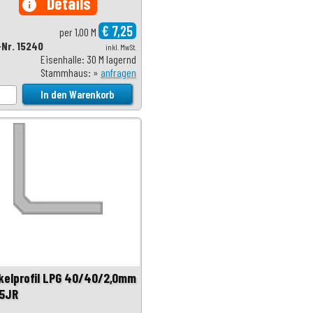
Details
info
€ 7,25
per 1,00 M
-Nr. 15240
inkl. MwSt.
Eisenhalle: 30 M lagernd
Stammhaus: »
anfragen
kelprofil LPG 40/40/2,0mm
5JR