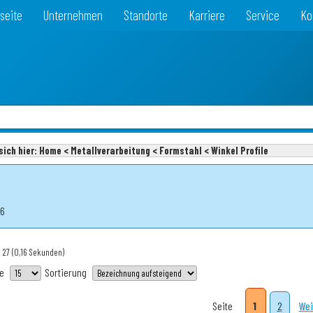
seite
Unternehmen
Standorte
Karriere
Service
Ko
sich hier:
Home < Metallverarbeitung < Formstahl < Winkel Profile
26
 27
(0,16 Sekunden)
te
Sortierung
Seite
1
2
Wei