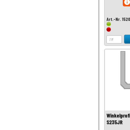
inf
Art.-Nr. 152
Winkelprof
S235JR