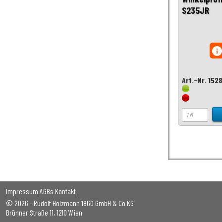
S235JR
inf
Art.-Nr. 152
Impressum
AGBs
Kontakt
© 2026 - Rudolf Holzmann 1860 GmbH & Co KG
Brünner Straße 11, 1210 Wien