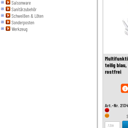
Saisonware
Sanitärzubehör
Schweißen & Löten
Sonderposten
Werkzeug
Multifunkt
teilig blau
rostfrei
inf
Art.-Nr. 213