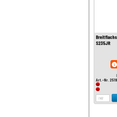
Breitflach
S235JR
inf
Art.-Nr. 251