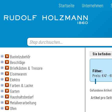
Startseite
Unternehmen
Sie befinden 
Bastelzubehör
Beschläge
Briefkästen & Tresore
Filter:
Eisenwaren
Preis:
€47 - 
Elektro
Farben & Lacke
Gefundene Artikel
Garten
Haushaltsbedarf
Artikel pro Sei
Metallverarbeitung
Ofen