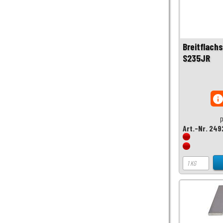
Breitflach
S235JR
inf
p
Art.-Nr. 249