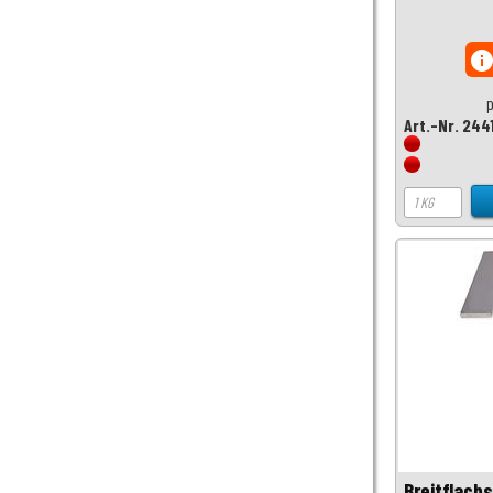
inf
p
Art.-Nr. 244
Breitflach