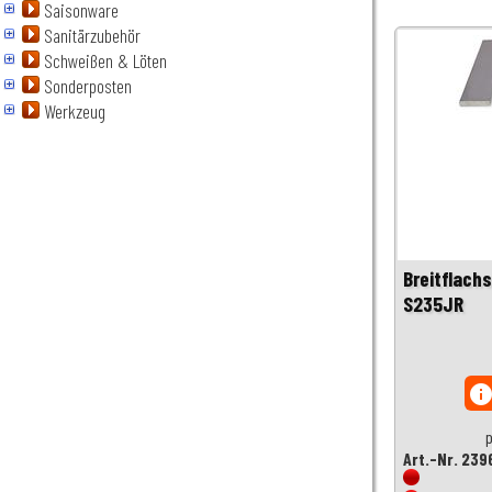
Saisonware
Sanitärzubehör
Schweißen & Löten
Sonderposten
Werkzeug
Breitflach
S235JR
inf
p
Art.-Nr. 239