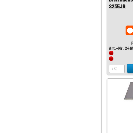
S235JR
inf
p
Art.-Nr. 246