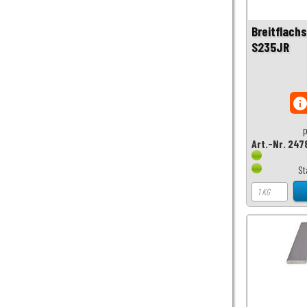
Breitflach
S235JR
inf
p
Art.-Nr. 247
St