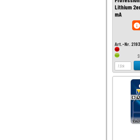
Lithium 2er
mA
inf
Art.-Nr. 219
S