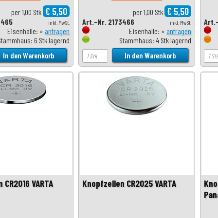
€ 5,50
€ 5,50
per 1,00 Stk
per 1,00 Stk
3465
Art.-Nr. 2173466
Art.
inkl. MwSt.
inkl. MwSt.
Eisenhalle: »
anfragen
Eisenhalle: »
anfragen
Stammhaus: 6 Stk lagernd
Stammhaus: 4 Stk lagernd
n CR2016 VARTA
Knopfzellen CR2025 VARTA
Kno
Pan