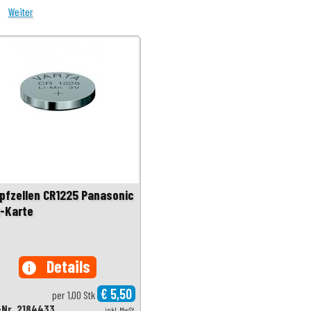
Weiter
pfzellen CR1225 Panasonic
B-Karte
Details
info
€ 5,50
per 1,00 Stk
-Nr. 2184433
inkl. MwSt.