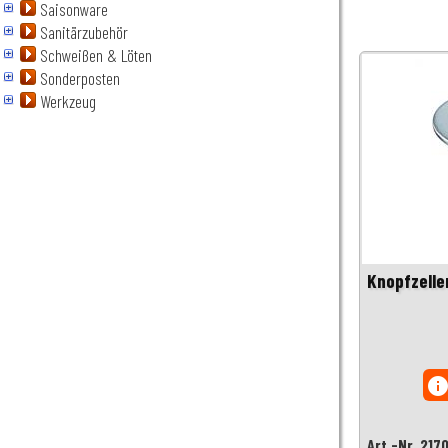
Saisonware
Sanitärzubehör
Schweißen & Löten
Sonderposten
Werkzeug
Knopfzelle
inf
Art.-Nr. 217