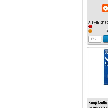
inf
Art.-Nr. 217
Knopfzelle
Profession