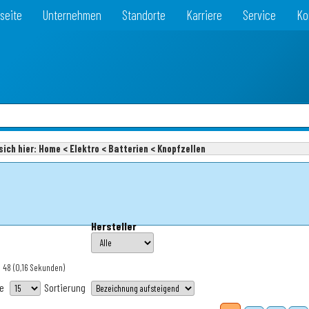
seite
Unternehmen
Standorte
Karriere
Service
Ko
sich hier:
Home < Elektro < Batterien < Knopfzellen
Hersteller
: 48
(0,16 Sekunden)
te
Sortierung