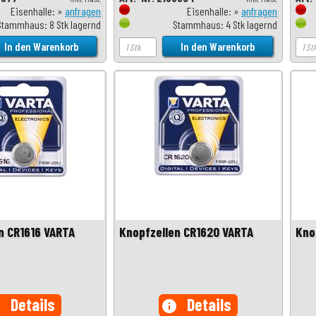
Eisenhalle: »
anfragen
Eisenhalle: »
anfragen
Stammhaus: 8 Stk lagernd
Stammhaus: 4 Stk lagernd
n CR1616 VARTA
Knopfzellen CR1620 VARTA
Kno
Details
Details
o
info