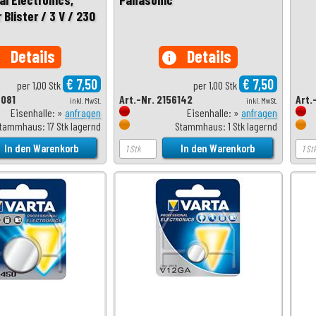
 Blister / 3 V / 230
Details
Details
o
info
€ 7,50
€ 7,50
per 1,00 Stk
per 1,00 Stk
3081
Art.-Nr. 2156142
Art.
inkl. MwSt.
inkl. MwSt.
Eisenhalle: »
anfragen
Eisenhalle: »
anfragen
tammhaus: 17 Stk lagernd
Stammhaus: 1 Stk lagernd