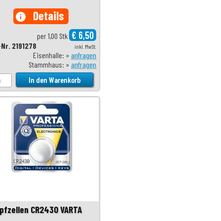
Details
info
€ 6,50
per 1,00 Stk
-Nr. 2191278
inkl. MwSt.
Eisenhalle: »
anfragen
Stammhaus: »
anfragen
pfzellen CR2430 VARTA