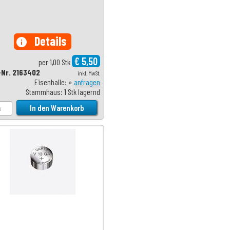
Details
info
€ 5,50
per 1,00 Stk
-Nr. 2163402
inkl. MwSt.
Eisenhalle: »
anfragen
Stammhaus: 1 Stk lagernd