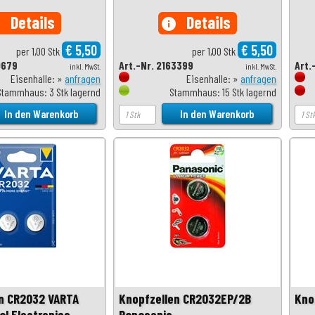
Details
Details
o
info
€ 5,50
€ 5,50
per 1,00 Stk
per 1,00 Stk
0679
Art.-Nr. 2163399
Art.
inkl. MwSt.
inkl. MwSt.
Eisenhalle: »
anfragen
Eisenhalle: »
anfragen
Stammhaus: 3 Stk lagernd
Stammhaus: 15 Stk lagernd
n CR2032 VARTA
Knopfzellen CR2032EP/2B
Kno
al Electronics,
Panasonic