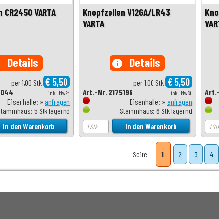
en CR2450 VARTA
Knopfzellen V12GA/LR43
Kno
VARTA
VAR
Details
Details
o
info
€ 5,50
€ 5,50
per 1,00 Stk
per 1,00 Stk
2044
Art.-Nr. 2175196
Art.
inkl. MwSt.
inkl. MwSt.
Eisenhalle: »
anfragen
Eisenhalle: »
anfragen
Stammhaus: 5 Stk lagernd
Stammhaus: 6 Stk lagernd
Seite
1
2
3
4