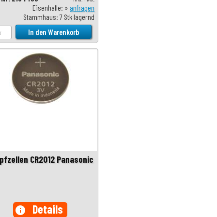
Eisenhalle: »
anfragen
Stammhaus: 7 Stk lagernd
pfzellen CR2012 Panasonic
Details
info