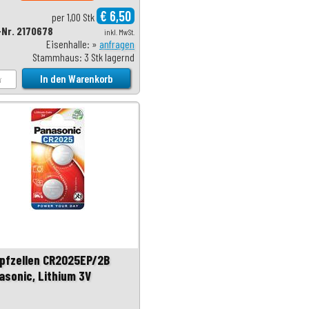
€ 6,50
per 1,00 Stk
-Nr. 2170678
inkl. MwSt.
Eisenhalle: »
anfragen
Stammhaus: 3 Stk lagernd
pfzellen CR2025EP/2B
asonic, Lithium 3V