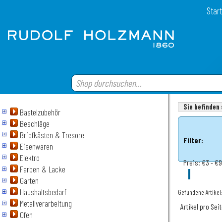
Start
Sie befinden 
Bastelzubehör
Beschläge
Briefkästen & Tresore
Filter:
Eisenwaren
Elektro
Preis:
€3 - €9
Farben & Lacke
Garten
Haushaltsbedarf
Gefundene Artikel
Metallverarbeitung
Artikel pro Sei
Ofen