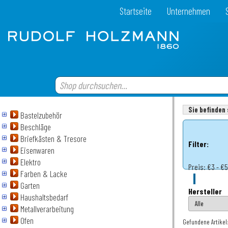
Startseite
Unternehmen
Sie befinden 
Bastelzubehör
Beschläge
Briefkästen & Tresore
Filter:
Eisenwaren
Elektro
Preis:
€3 - €
Farben & Lacke
Garten
Hersteller
Haushaltsbedarf
Metallverarbeitung
Ofen
Gefundene Artikel: