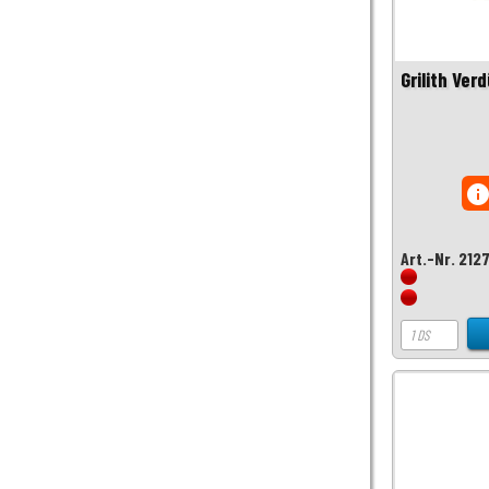
Grilith Ve
inf
Art.-Nr. 212