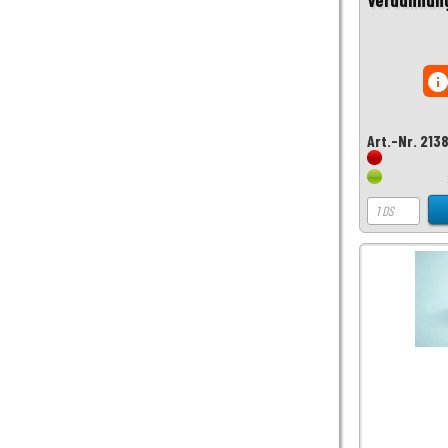
inf
Art.-Nr. 213