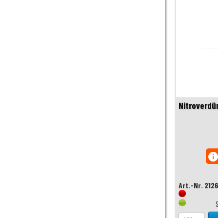
Nitroverdü
inf
Art.-Nr. 212