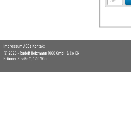
Impressum
AGBs
Kontakt
© 2026 - Rudolf Holzmann 1860 GmbH & Co KG
Brünner Straße 11, 1210 Wien