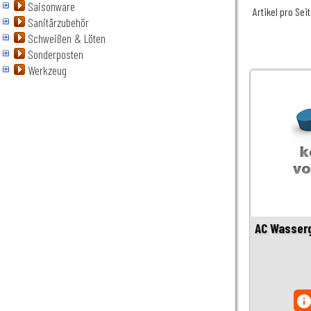
Saisonware
Artikel pro Sei
Sanitärzubehör
Schweißen & Löten
Sonderposten
Werkzeug
AC Wasserg
inf