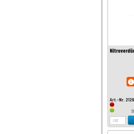
Nitroverdü
inf
Art.-Nr. 212
S