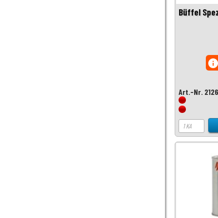
Büffel Spez
inf
Art.-Nr. 212