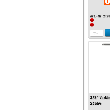
inf
Art.-Nr. 212
3/8" Verlä
23554