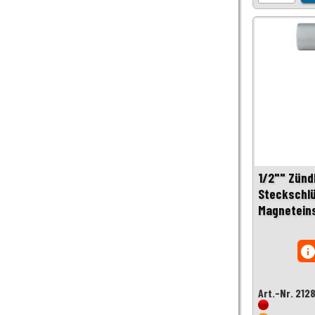
1/2"" Zünd
Steckschlü
Magnetein
inf
Art.-Nr. 212