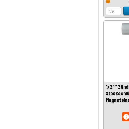
1/2"" Zünd
Steckschlü
Magnetein
inf