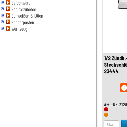
Saisonware
Sanitärzubehör
Schweißen & Löten
Sonderposten
Werkzeug
1/2 Zündk.
Steckschlü
23444
inf
Art.-Nr. 212