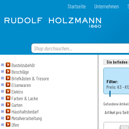
Startseite
Unternehmen
Sie befinden 
Bastelzubehör
Beschläge
Briefkästen & Tresore
Filter:
Eisenwaren
Preis:
€3 - €1
Elektro
Farben & Lacke
Gefundene Artikel:
Garten
Haushaltsbedarf
Artikel pro Sei
Metallverarbeitung
Ofen