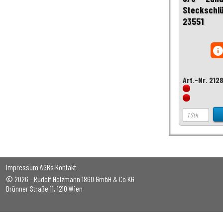
Steckschl
23551
inf
Art.-Nr. 212
Impressum
AGBs
Kontakt
© 2026 - Rudolf Holzmann 1860 GmbH & Co KG
Brünner Straße 11, 1210 Wien