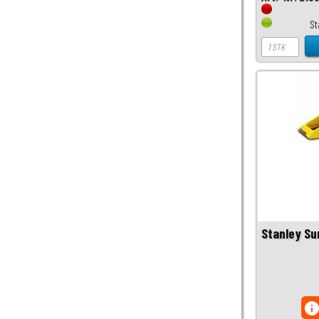
St
Stanley Su
inf