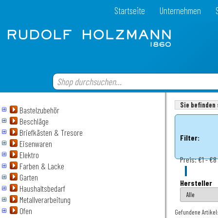
Startseite
Unternehmen
Sie befinden 
Bastelzubehör
Beschläge
Briefkästen & Tresore
Filter:
Eisenwaren
Elektro
Preis:
€1 - €8
Farben & Lacke
Garten
Hersteller
Haushaltsbedarf
Metallverarbeitung
Ofen
Gefundene Artikel