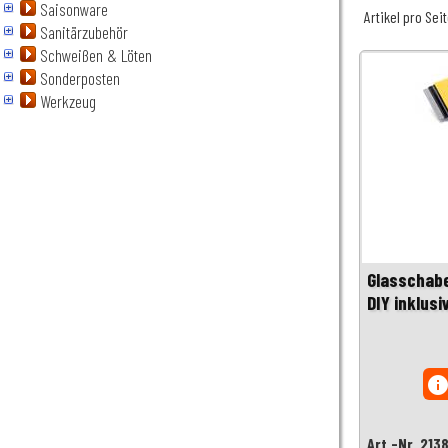
Saisonware
Artikel pro Sei
Sanitärzubehör
Schweißen & Löten
Sonderposten
Werkzeug
Glasschabe
DIY inklusi
inf
Art.-Nr. 213