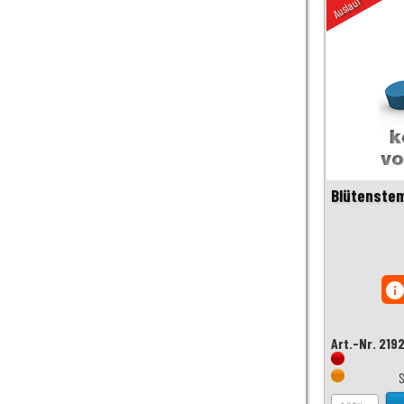
Auslauf
Blütenstem
inf
Art.-Nr. 219