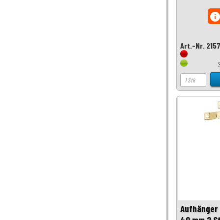
inf
Art.-Nr. 215
Aufhänger 
40 mm 2 St