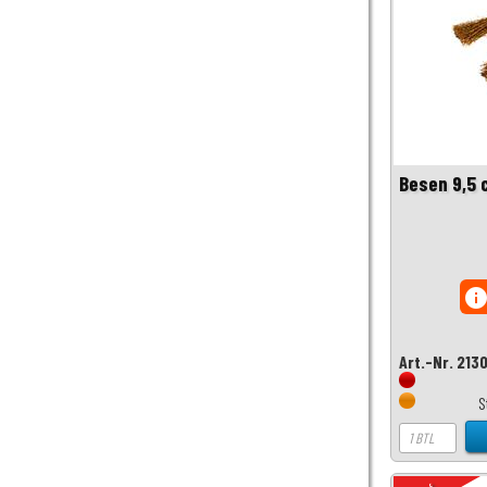
Besen 9,5 
inf
Art.-Nr. 213
S