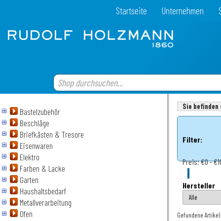
Startseite
Unternehmen
Sie befinden 
Bastelzubehör
Beschläge
Briefkästen & Tresore
Filter:
Eisenwaren
Elektro
Preis:
€0 - €1
Farben & Lacke
Garten
Hersteller
Haushaltsbedarf
Metallverarbeitung
Ofen
Gefundene Artikel