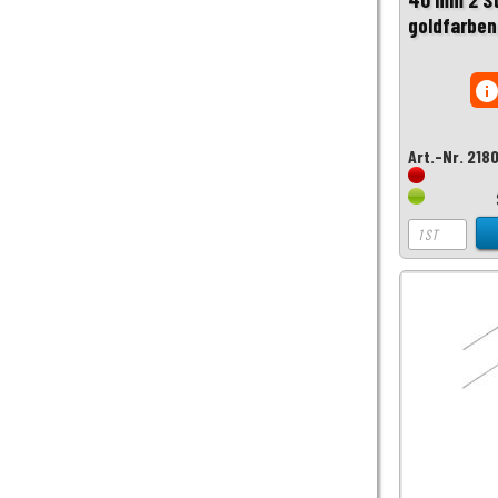
goldfarben
inf
Art.-Nr. 218