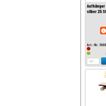
Aufhänger 
silber 25 S
inf
Art.-Nr. 100