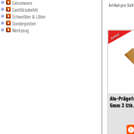
Saisonware
Artikel pro Sei
Sanitärzubehör
Schweißen & Löten
Sonderposten
Werkzeug
Auslauf
Alu-Prägefo
5mm 3 Stk.
inf