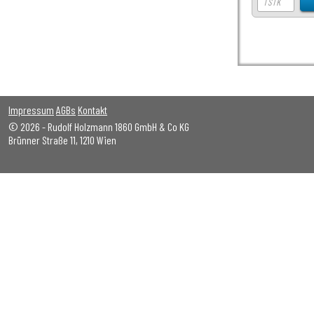
Impressum
AGBs
Kontakt
© 2026 - Rudolf Holzmann 1860 GmbH & Co KG
Brünner Straße 11, 1210 Wien