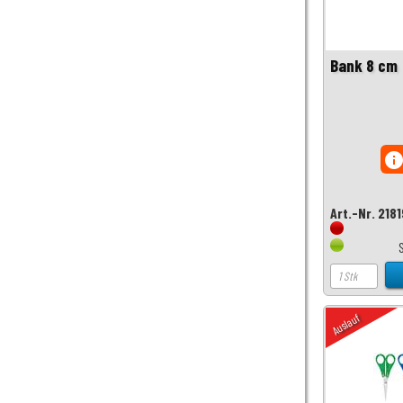
Bank 8 cm
inf
Art.-Nr. 218
Auslauf