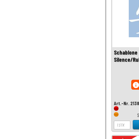
Schablone 
Silence/Ru
inf
Art.-Nr. 213