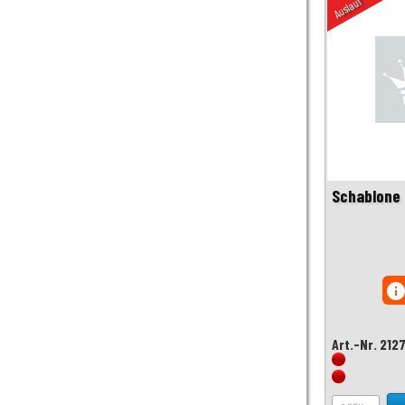
Auslauf
Schablone 
inf
Art.-Nr. 212