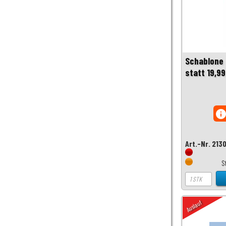
Schablone 
statt 19,99
inf
Art.-Nr. 213
S
Auslauf