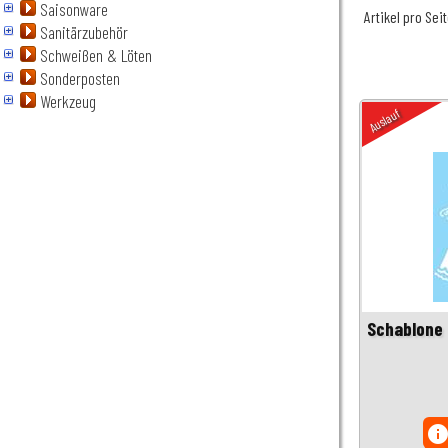
Saisonware
Artikel pro Sei
Sanitärzubehör
Schweißen & Löten
Sonderposten
Werkzeug
Auslauf
Schablone 
inf