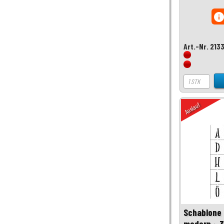
inf
Art.-Nr. 213
Auslauf
Schablone 
modern ~ 3