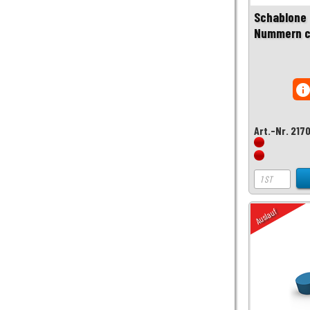
Schablone 
Nummern c
inf
Art.-Nr. 217
Auslauf