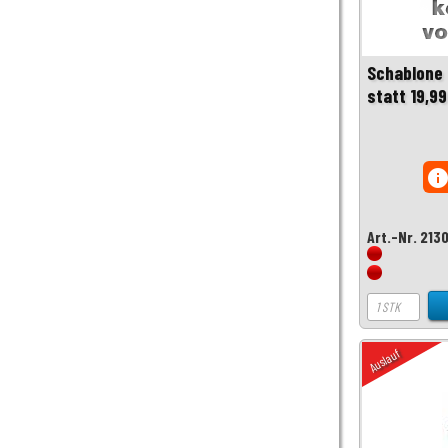
Schablone 
statt 19,99
inf
Art.-Nr. 213
Auslauf