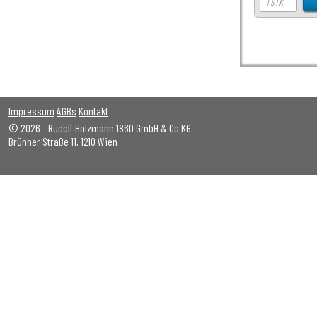
Impressum
AGBs
Kontakt
© 2026 - Rudolf Holzmann 1860 GmbH & Co KG
Brünner Straße 11, 1210 Wien