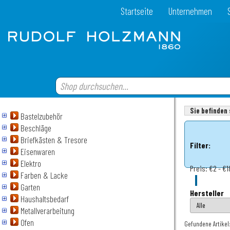
Startseite
Unternehmen
Sie befinden 
Bastelzubehör
Beschläge
Briefkästen & Tresore
Filter:
Eisenwaren
Elektro
Preis:
€2 - €1
Farben & Lacke
Garten
Hersteller
Haushaltsbedarf
Metallverarbeitung
Ofen
Gefundene Artikel: