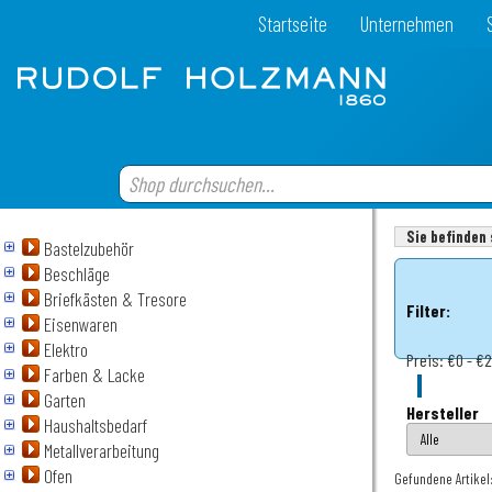
Startseite
Unternehmen
Sie befinden 
Bastelzubehör
Beschläge
Briefkästen & Tresore
Filter:
Eisenwaren
Elektro
Preis:
€0 - €
Farben & Lacke
Garten
Hersteller
Haushaltsbedarf
Metallverarbeitung
Ofen
Gefundene Artikel: