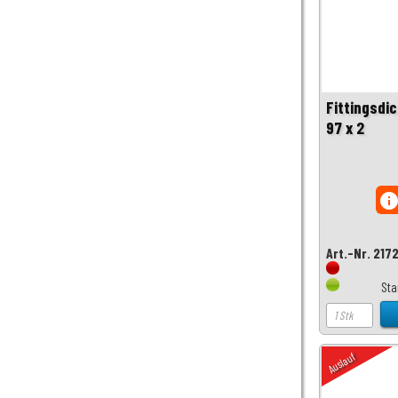
Fittingsdic
97 x 2
inf
Art.-Nr. 217
Sta
Auslauf