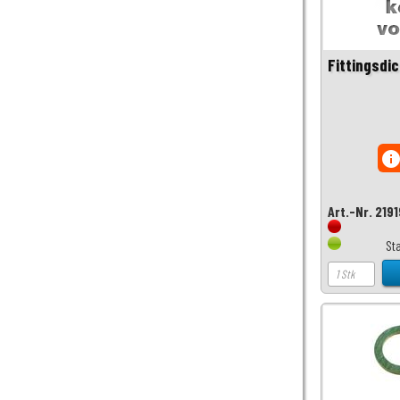
Fittingsdi
inf
Art.-Nr. 219
St