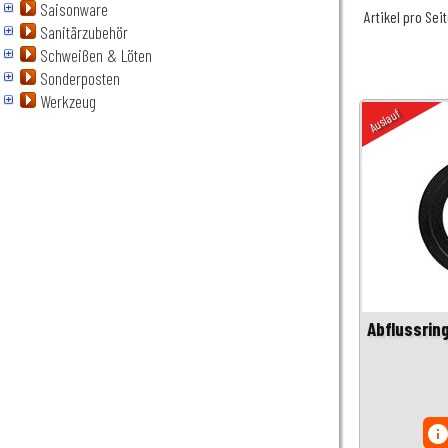
Saisonware
Artikel pro Sei
Sanitärzubehör
Schweißen & Löten
Sonderposten
Werkzeug
Auslauf
Abflussrin
inf