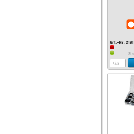
inf
Art.-Nr. 219
Sta