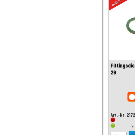
Auslauf
Fittingsdic
29
inf
Art.-Nr. 217
S