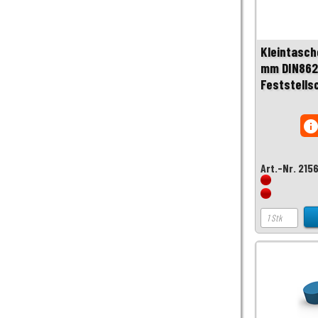
Kleintasch
mm DIN862
Feststells
inf
Art.-Nr. 215