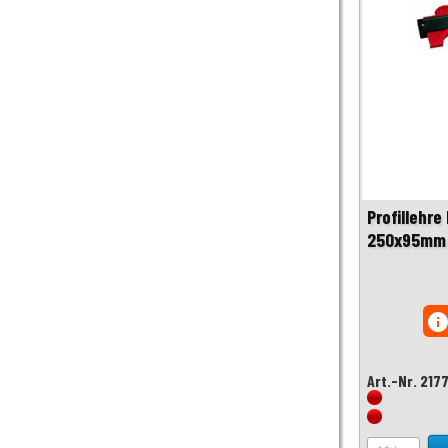
Profillehre
250x95mm 
inf
Art.-Nr. 217