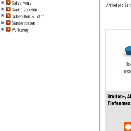
Saisonware
Artikel pro Sei
Sanitärzubehör
Schweißen & Löten
Sonderposten
Werkzeug
Breiten-, 
Tiefenmes
inf