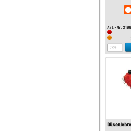
inf
Art.-Nr. 219
Düsenlehre