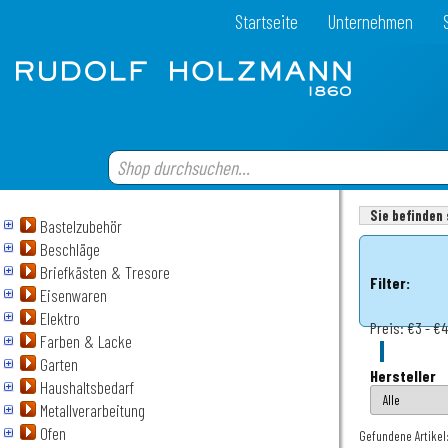
Startseite
Unternehmen
Sie befinden 
Bastelzubehör
Beschläge
Briefkästen & Tresore
Filter:
Eisenwaren
Elektro
Preis:
€3 - €
Farben & Lacke
Garten
Hersteller
Haushaltsbedarf
Metallverarbeitung
Ofen
Gefundene Artikel