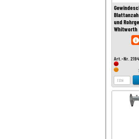
Gewindesc
Blattanzah
und Rohrge
Whitworth
inf
Art.-Nr. 219