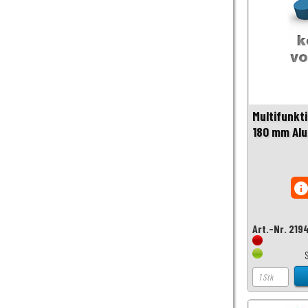
Multifunkt
180 mm Al
inf
Art.-Nr. 21