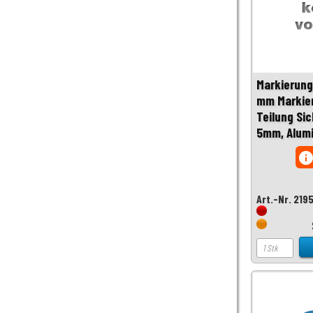
Markierung
mm Markie
Teilung Sic
5mm, Alumi
inf
Art.-Nr. 219