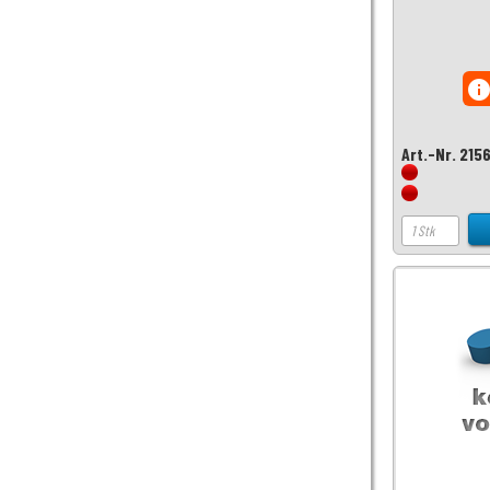
inf
Art.-Nr. 215