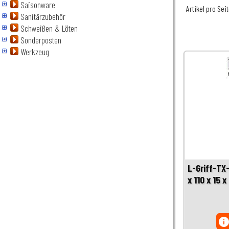
Saisonware
Artikel pro Sei
Sanitärzubehör
Schweißen & Löten
Sonderposten
Werkzeug
L-Griff-TX
x 110 x 15
inf