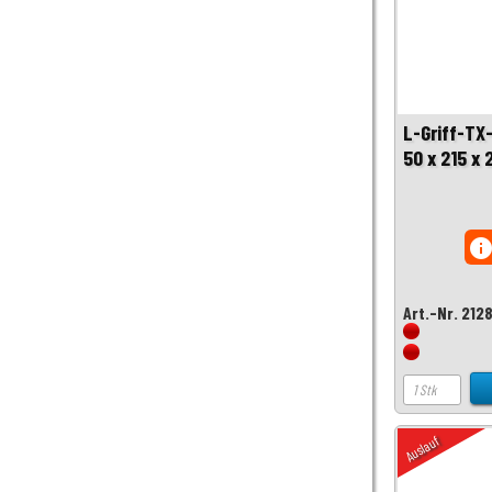
L-Griff-TX
50 x 215 x
inf
Art.-Nr. 212
Auslauf