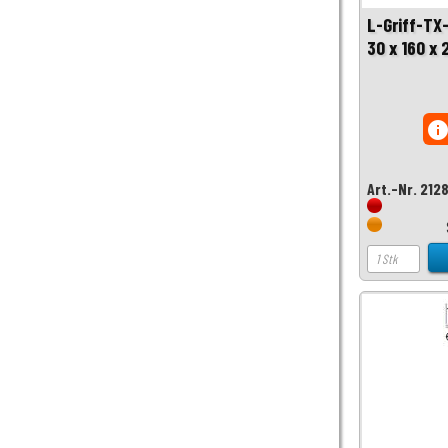
L-Griff-TX
30 x 160 x
inf
Art.-Nr. 212