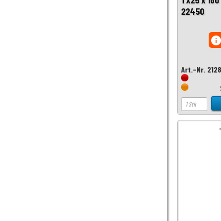
22450
inf
Art.-Nr. 212