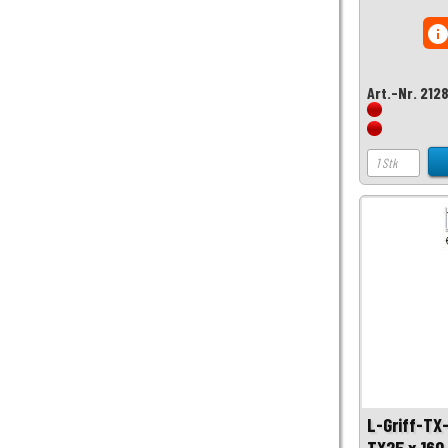
inf
Art.-Nr. 212
L-Griff-TX
TX25 x 160