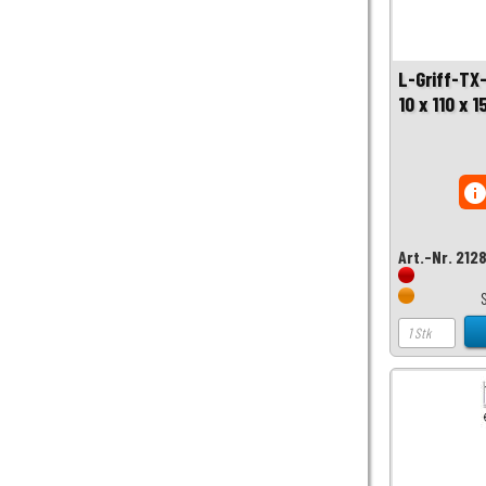
L-Griff-TX
10 x 110 x
inf
Art.-Nr. 212