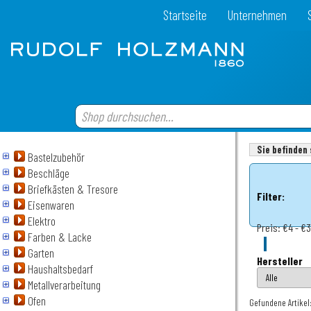
Startseite
Unternehmen
Sie befinden 
Bastelzubehör
Beschläge
Briefkästen & Tresore
Filter:
Eisenwaren
Elektro
Preis:
€4 - €
Farben & Lacke
Garten
Hersteller
Haushaltsbedarf
Metallverarbeitung
Ofen
Gefundene Artikel: