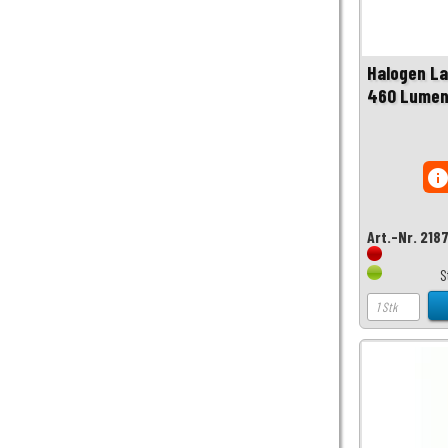
Halogen L
460 Lumen
inf
Art.-Nr. 218
S