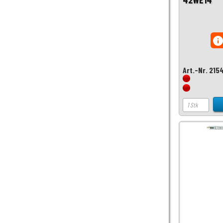
inf
Art.-Nr. 215