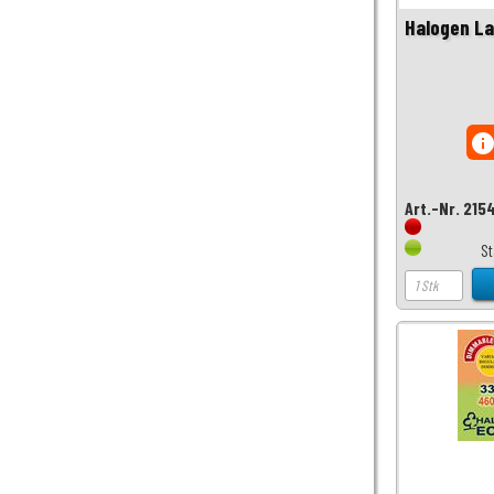
Halogen L
inf
Art.-Nr. 215
S