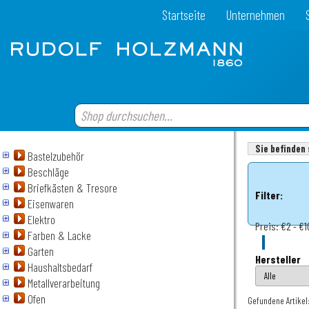
Startseite
Unternehmen
Sie befinden 
Bastelzubehör
Beschläge
Briefkästen & Tresore
Filter:
Eisenwaren
Elektro
Preis:
€2 - €1
Farben & Lacke
Garten
Hersteller
Haushaltsbedarf
Metallverarbeitung
Ofen
Gefundene Artikel