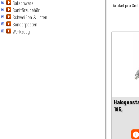
Saisonware
Artikel pro Sei
Sanitärzubehör
Schweißen & Löten
Sonderposten
Werkzeug
Halogensta
185,
inf