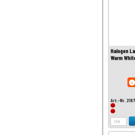
Halogen L
Warm Whit
inf
Art.-Nr. 216