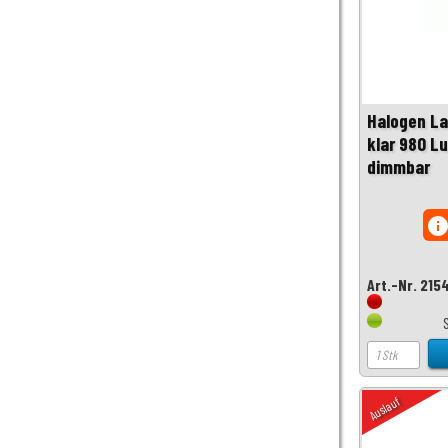
Halogen La
klar 980 L
dimmbar
inf
Art.-Nr. 215
Auslauf