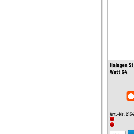
Halogen St
Watt G4
inf
Art.-Nr. 215