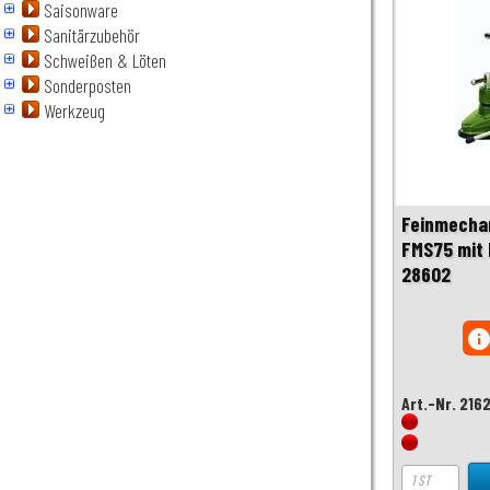
Saisonware
Sanitärzubehör
Schweißen & Löten
Sonderposten
Werkzeug
Feinmecha
FMS75 mit
28602
inf
Art.-Nr. 216