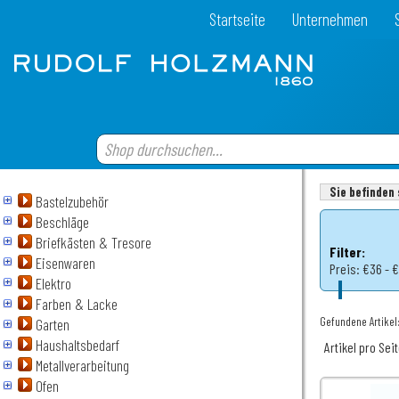
Startseite
Unternehmen
Sie befinden 
Bastelzubehör
Beschläge
Briefkästen & Tresore
Filter:
Eisenwaren
Preis:
€36 - 
Elektro
Farben & Lacke
Gefundene Artikel
Garten
Haushaltsbedarf
Artikel pro Sei
Metallverarbeitung
Ofen