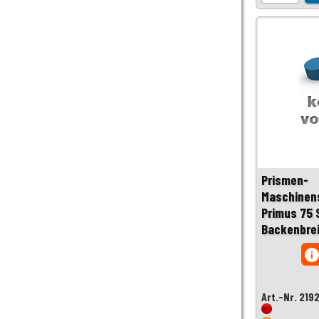
Prismen-
Maschinen
Primus 75
Backenbre
inf
Art.-Nr. 219