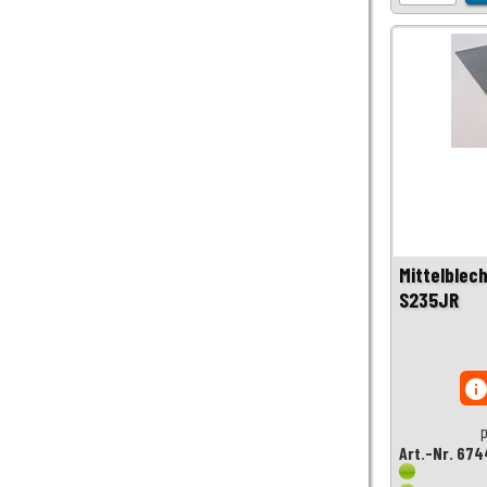
Mittelblec
S235JR
inf
p
Art.-Nr. 674