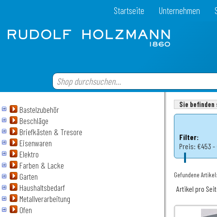
Startseite
Unternehmen
Sie befinden 
Bastelzubehör
Beschläge
Briefkästen & Tresore
Filter:
Eisenwaren
Preis:
€453 -
Elektro
Farben & Lacke
Gefundene Artikel:
Garten
Haushaltsbedarf
Artikel pro Sei
Metallverarbeitung
Ofen