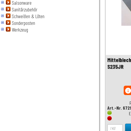
Saisonware
Sanitärzubehör
Schweißen & Löten
Sonderposten
Werkzeug
Mittelblec
S235JR
inf
Art.-Nr. 672
E