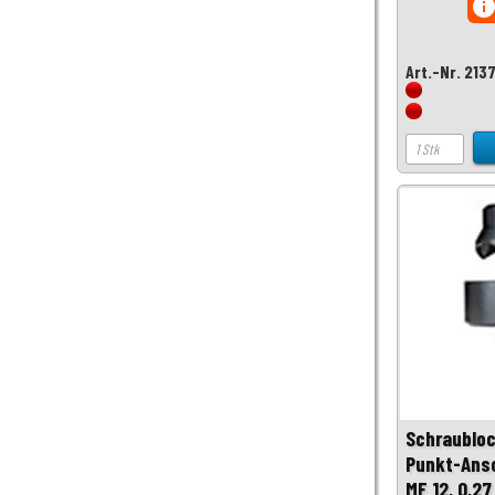
inf
Art.-Nr. 213
Schraubloc
Punkt-Ansc
MF 12, 0,27