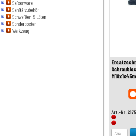
Saisonware
Sanitärzubehör
Schweißen & Löten
Sonderposten
Werkzeug
Ersatzschr
Schraublo
M10x1x45mm
inf
Art.-Nr. 217