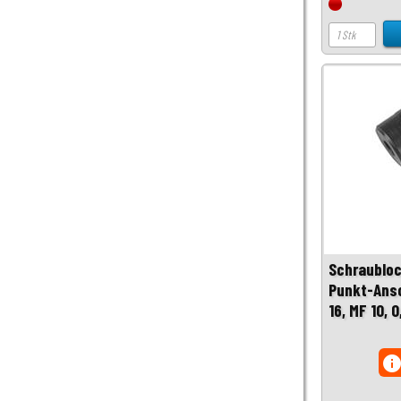
Schraubloc
Punkt-Ansc
16, MF 10, 
inf