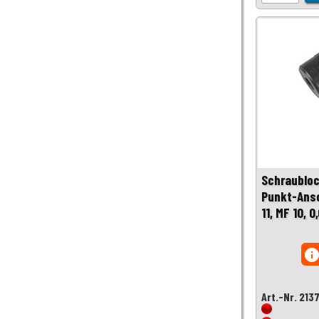
Schraubloc
Punkt-Ansc
11, MF 10, 0
inf
Art.-Nr. 213