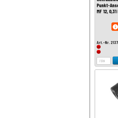
Punkt-Ansc
MF 12, 0,31
inf
Art.-Nr. 213