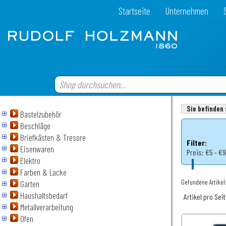
Startseite
Unternehmen
Sie befinden 
Bastelzubehör
Beschläge
Briefkästen & Tresore
Filter:
Eisenwaren
Preis:
€5 - €
Elektro
Farben & Lacke
Gefundene Artikel:
Garten
Haushaltsbedarf
Artikel pro Sei
Metallverarbeitung
Ofen