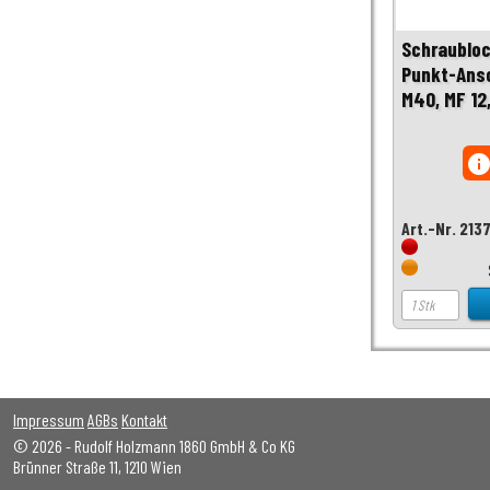
Schraubloc
Punkt-Ans
M40, MF 12
inf
Art.-Nr. 213
Impressum
AGBs
Kontakt
© 2026 - Rudolf Holzmann 1860 GmbH & Co KG
Brünner Straße 11, 1210 Wien