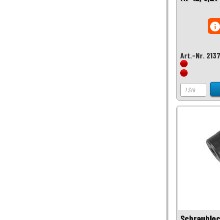
inf
Art.-Nr. 213
Schraubloc