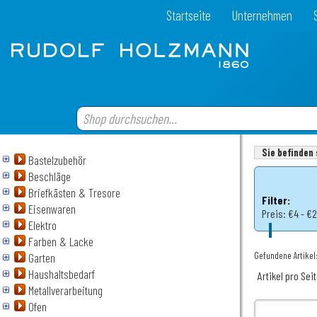
Startseite
Unternehmen
Sie befinden 
Bastelzubehör
Beschläge
Briefkästen & Tresore
Filter:
Eisenwaren
Preis:
€4 - €
Elektro
Farben & Lacke
Gefundene Artikel:
Garten
Haushaltsbedarf
Artikel pro Sei
Metallverarbeitung
Ofen