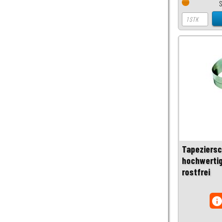
Tapeziersc
hochwertig
rostfrei
inf