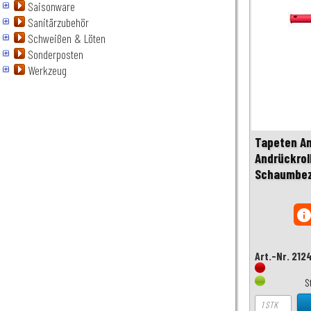
Saisonware
Sanitärzubehör
Schweißen & Löten
Sonderposten
Werkzeug
Tapeten An
Andrückrol
Schaumbe
inf
Art.-Nr. 212
S