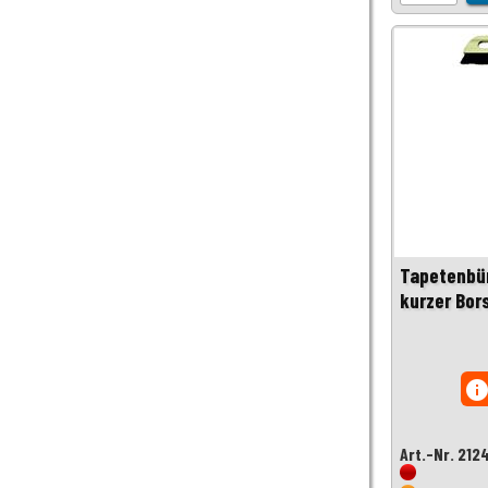
Tapetenbür
kurzer Bor
inf
Art.-Nr. 212