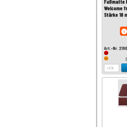
Fußmatte 
Welcome fr
Stärke 18
inf
Art.-Nr. 219