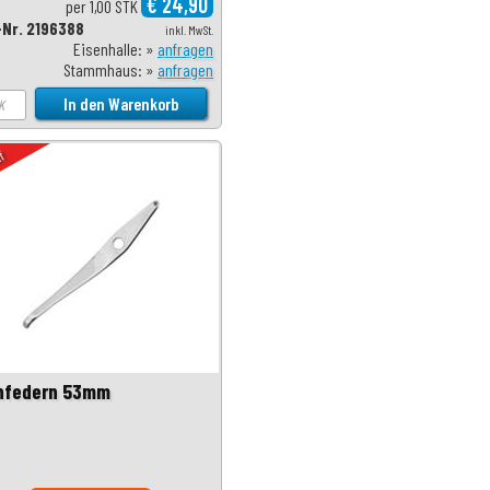
€ 24,90
per 1,00 STK
-Nr. 2196388
inkl. MwSt.
Eisenhalle: »
anfragen
Stammhaus: »
anfragen
uf
hfedern 53mm