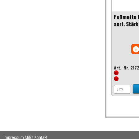
Fußmatte 
sort. Stär
inf
Art.-Nr. 217
Impressum
AGBs
Kontakt