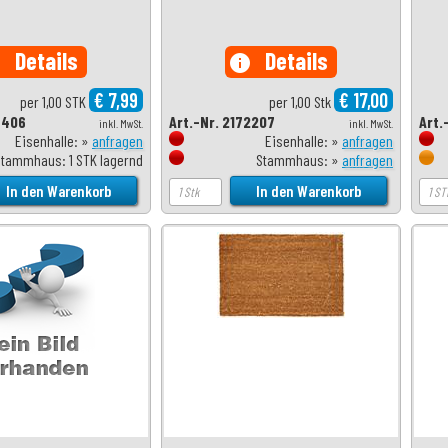
Details
Details
o
info
€ 7,99
€ 17,00
per 1,00 STK
per 1,00 Stk
3406
Art.-Nr. 2172207
Art.
inkl. MwSt.
inkl. MwSt.
Eisenhalle: »
anfragen
Eisenhalle: »
anfragen
Stammhaus: 1 STK lagernd
Stammhaus: »
anfragen