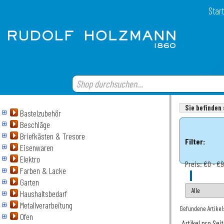
Start
Sie befinden 
Bastelzubehör
Beschläge
Briefkästen & Tresore
Filter:
Eisenwaren
Elektro
Preis:
€0 - €
Farben & Lacke
Garten
Haushaltsbedarf
Metallverarbeitung
Gefundene Artikel:
Ofen
Artikel pro Sei