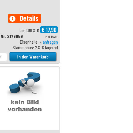
Details
info
€ 17,90
per 1,00 STK
-Nr. 2179059
inkl. MwSt.
Eisenhalle: »
anfragen
Stammhaus: 2 STK lagernd