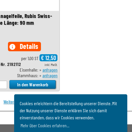
snagelfeile, Rubis Swiss-
e Länge: 90 mm
Details
info
€ 12,50
per 1,00 ST
-Nr. 2192112
inkl. MwSt.
Eisenhalle: »
anfragen
Stammhaus: »
anfragen
Weiter
Cookies erleichtern die Bereitstellung unserer Dienste. Mit
der Nutzung unserer Dienste erklären Sie sich damit
einverstanden, dass wir Cookies verwenden.
Mehr über Cookies erfahren...