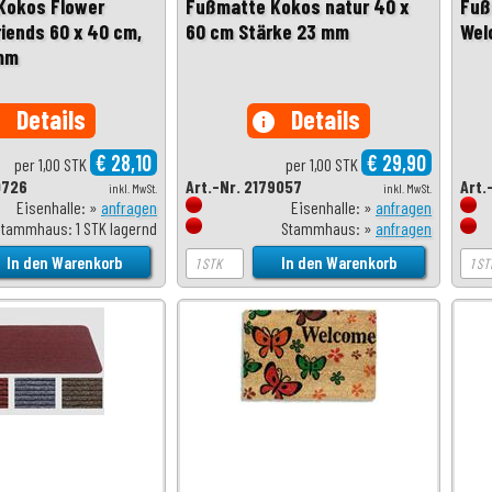
Kokos Flower
Fußmatte Kokos natur 40 x
Fuß
iends 60 x 40 cm,
60 cm Stärke 23 mm
Wel
 mm
Details
Details
o
info
€ 28,10
€ 29,90
per 1,00 STK
per 1,00 STK
0726
Art.-Nr. 2179057
Art.
inkl. MwSt.
inkl. MwSt.
Eisenhalle: »
anfragen
Eisenhalle: »
anfragen
Stammhaus: 1 STK lagernd
Stammhaus: »
anfragen