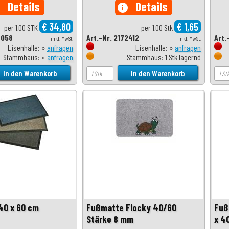
Details
Details
o
info
€ 34,80
€ 1,65
per 1,00 STK
per 1,00 Stk
9058
Art.-Nr. 2172412
Art.
inkl. MwSt.
inkl. MwSt.
Eisenhalle: »
anfragen
Eisenhalle: »
anfragen
Stammhaus: »
anfragen
Stammhaus: 1 Stk lagernd
40 x 60 cm
Fußmatte Flocky 40/60
Fuß
Stärke 8 mm
x 4