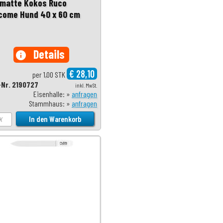
matte Kokos Ruco
come Hund 40 x 60 cm
Details
info
€ 28,10
per 1,00 STK
-Nr. 2190727
inkl. MwSt.
Eisenhalle: »
anfragen
Stammhaus: »
anfragen