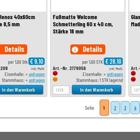
Renox 40x60cm
Fußmatte Welcome
Gla
ke 8,5 mm
Schmetterling 60 x 40 cm,
Mad
Stärke 18 mm
Details
Details
o
info
€ 9,10
€ 28,10
per 1,00 Stk
per 1,00 STK
2208
Art.-Nr. 2179056
Art.
inkl. MwSt.
inkl. MwSt.
Eisenhalle: »
anfragen
Eisenhalle: »
anfragen
Stammhaus: »
anfragen
Stammhaus: 1 STK lagernd
Seite
1
2
3
4