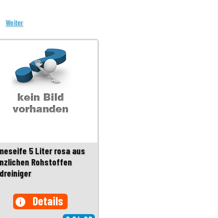
Weiter
meseife 5 Liter rosa aus
anzlichen Rohstoffen
dreiniger
Details
info