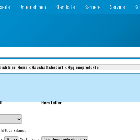
seite
Unternehmen
Standorte
Karriere
Service
Ko
sich hier:
Home < Haushaltsbedarf < Hygieneprodukte
90
Hersteller
 56
(0,28 Sekunden)
te
Sortierung