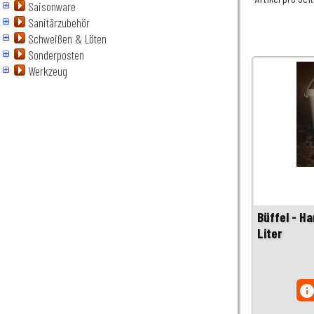
Saisonware
Sanitärzubehör
Schweißen & Löten
Sonderposten
Werkzeug
Büffel - H
Liter
inf