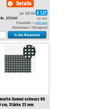
Details
info
€ 1,21
per 1,00 Stk
-Nr. 2172411
inkl. MwSt.
Eisenhalle: »
anfragen
Stammhaus: 1 Stk lagernd
matte Gummi schwarz 60
0 cm, Stärke 23 mm