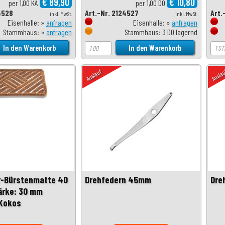
€ 89,90
€ 10,80
per 1,00 KA
per 1,00 DO
4528
Art.-Nr. 2124527
Art.
inkl. MwSt.
inkl. MwSt.
Eisenhalle: »
anfragen
Eisenhalle: »
anfragen
Stammhaus: »
anfragen
Stammhaus: 3 DO lagernd
Auslauf
Ausla
r-Bürstenmatte 40
Drehfedern 45mm
Dre
ärke: 30 mm
Kokos