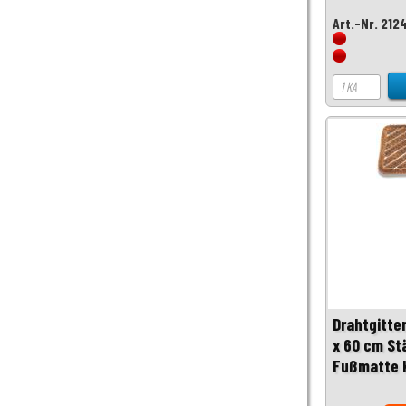
Art.-Nr. 212
Drahtgitte
x 60 cm St
Fußmatte 