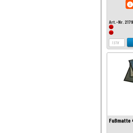
inf
Art.-Nr. 217
Fußmatte 