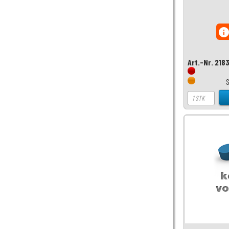
inf
Art.-Nr. 218