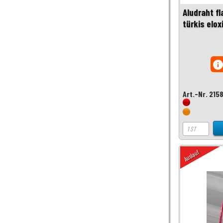
Aludraht fl
türkis elox
inf
Art.-Nr. 215
Auslauf