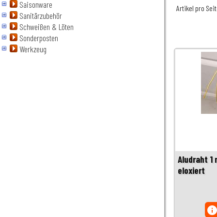
Saisonware
Artikel pro Sei
Sanitärzubehör
Schweißen & Löten
Sonderposten
Werkzeug
Aludraht 1
eloxiert
inf