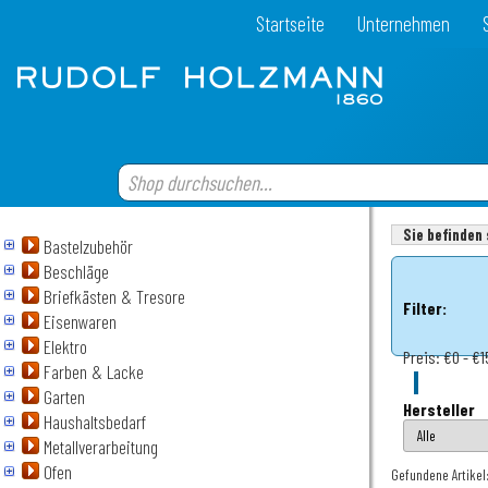
Startseite
Unternehmen
Sie befinden 
Bastelzubehör
Beschläge
Briefkästen & Tresore
Filter:
Eisenwaren
Elektro
Preis:
€0 - €1
Farben & Lacke
Garten
Hersteller
Haushaltsbedarf
Metallverarbeitung
Ofen
Gefundene Artikel: