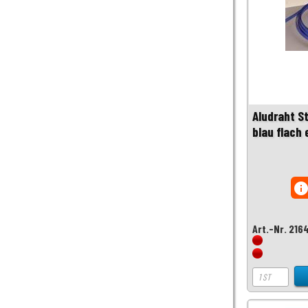
Aludraht S
blau flach 
inf
Art.-Nr. 216