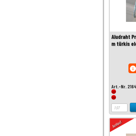
Aludraht P
m türkis el
inf
Art.-Nr. 216
Auslauf