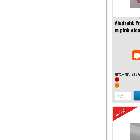
Aludraht P
m pink elox
inf
Art.-Nr. 216
Auslauf