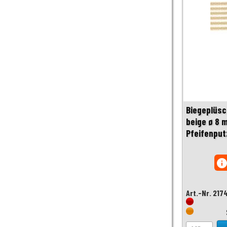
Biegeplüsc
beige ø 8 
Pfeifenput
inf
Art.-Nr. 217