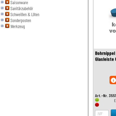
Saisonware
Sanitärzubehör
Schweißen & Löten
Sonderposten
Werkzeug
Bohrnippel 
Glasleiste
inf
Art.-Nr. 355
E