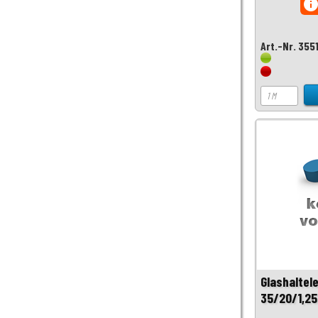
inf
Art.-Nr. 355
Glashaltel
35/20/1,2