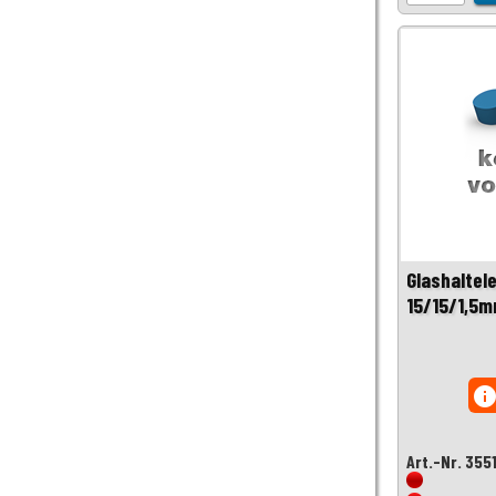
Glashaltel
15/15/1,5
inf
Art.-Nr. 355