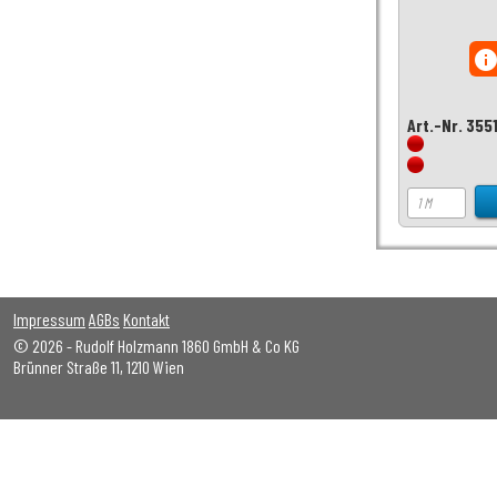
inf
Art.-Nr. 355
Impressum
AGBs
Kontakt
© 2026 - Rudolf Holzmann 1860 GmbH & Co KG
Brünner Straße 11, 1210 Wien