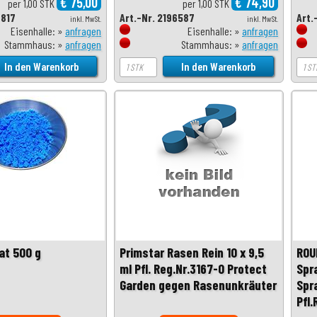
€ 75,00
€ 74,90
per 1,00 STK
per 1,00 STK
7817
Art.-Nr. 2196587
Art.
inkl. MwSt.
inkl. MwSt.
Eisenhalle: »
anfragen
Eisenhalle: »
anfragen
Stammhaus: »
anfragen
Stammhaus: »
anfragen
at 500 g
Primstar Rasen Rein 10 x 9,5
ROU
ml Pfl. Reg.Nr.3167-0 Protect
Spr
Garden gegen Rasenunkräuter
Spr
Pfl.