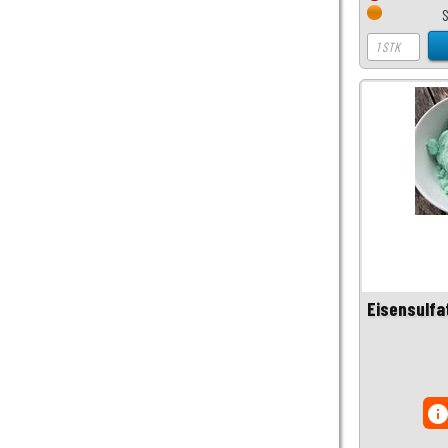
Eisensulfa
inf