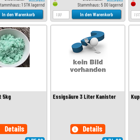
Stammhaus: 1 STK lagernd
Stammhaus: 5 DO lagernd
t 5kg
Essigsäure 3 Liter Kanister
Kup
Details
Details
o
info