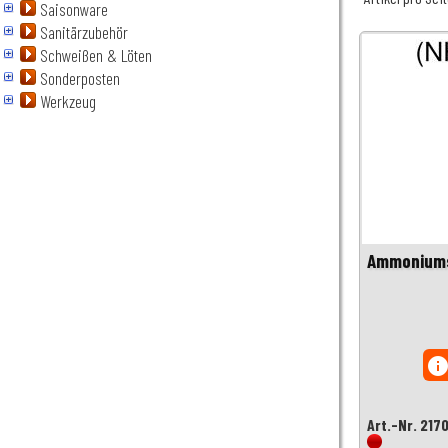
Saisonware
Sanitärzubehör
Schweißen & Löten
Sonderposten
Werkzeug
Ammoniums
inf
Art.-Nr. 217