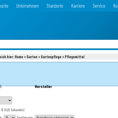
seite
Unternehmen
Standorte
Karriere
Service
Ko
sich hier:
Home < Garten < Gartenpflege < Pflegemittel
75
Hersteller
 12
(0,22 Sekunden)
te
Sortierung