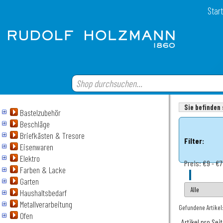
Start
Sie befinden 
Bastelzubehör
Beschläge
Briefkästen & Tresore
Filter:
Eisenwaren
Elektro
Preis:
€9 - €
Farben & Lacke
Garten
Haushaltsbedarf
Metallverarbeitung
Gefundene Artikel:
Ofen
Artikel pro Sei