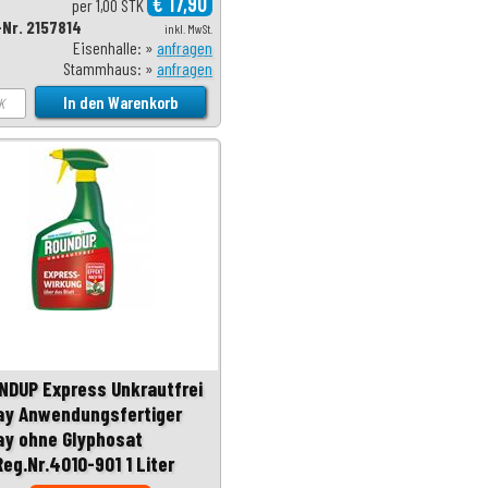
€ 17,90
per 1,00 STK
-Nr. 2157814
inkl. MwSt.
Eisenhalle: »
anfragen
Stammhaus: »
anfragen
NDUP Express Unkrautfrei
ay Anwendungsfertiger
ay ohne Glyphosat
Reg.Nr.4010-901 1 Liter