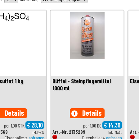
ulfat 1 kg
Büffel - Steinpflegemittel
Eis
1000 ml
Details
Details
o
info
€ 28,10
€ 14,30
per 1,00 STK
per 1,00 DO
0569
Art.-Nr. 2133299
Art.
inkl. MwSt.
inkl. MwSt.
Eisenhalle: »
anfragen
Eisenhalle: »
anfragen