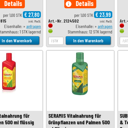
Details
Details
o
info
€ 27,80
€ 23,99
per 1,00 STK
per 1,00 STK
7815
Art.-Nr. 2124502
Art.
inkl. MwSt.
inkl. MwSt.
Eisenhalle: »
anfragen
Eisenhalle: »
anfragen
Stammhaus: 1 STK lagernd
Stammhaus: 12 STK lagernd
talnahrung für
SERAMIS Vitalnahrung für
SUB
en 500 ml flüssig
Grünpflanzen und Palmen 500
& T