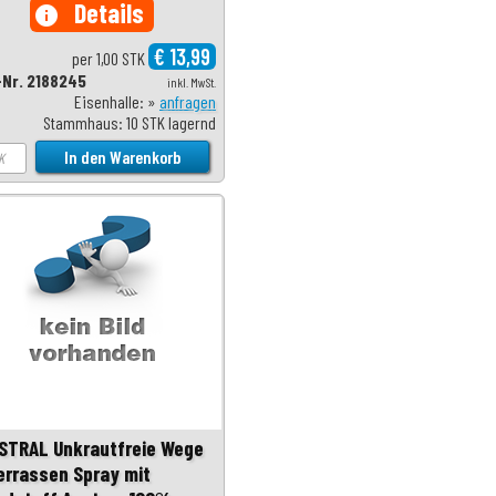
Details
info
€ 13,99
per 1,00 STK
-Nr. 2188245
inkl. MwSt.
Eisenhalle: »
anfragen
Stammhaus: 10 STK lagernd
STRAL Unkrautfreie Wege
errassen Spray mit