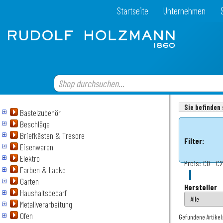
Startseite
Unternehmen
Sie befinden 
Bastelzubehör
Beschläge
Briefkästen & Tresore
Filter:
Eisenwaren
Elektro
Preis:
€0 - €2
Farben & Lacke
Garten
Hersteller
Haushaltsbedarf
Metallverarbeitung
Ofen
Gefundene Artikel: