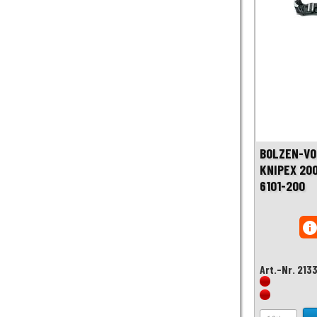
BOLZEN-VO
KNIPEX 200
6101-200
inf
Art.-Nr. 213