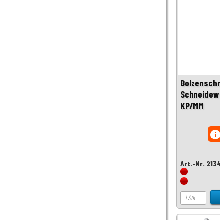
Bolzenschn
Schneidewe
KP/MM
inf
Art.-Nr. 213