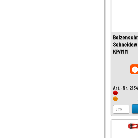
Bolzenschn
Schneidewe
KP/MM
inf
Art.-Nr. 213