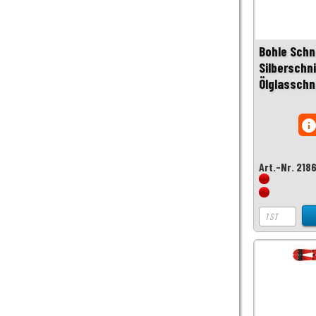
Bohle Schn
Silberschni
Ölglasschn
inf
Art.-Nr. 218