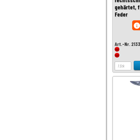
gehärtet, 
Feder
inf
Art.-Nr. 213