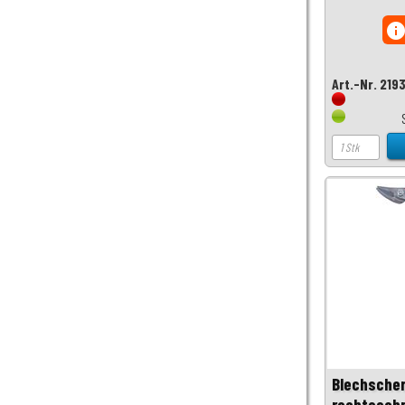
inf
Art.-Nr. 219
Blechscher
rechtssch