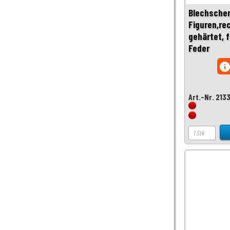
Blechscher
Figuren,re
gehärtet, 
Feder
inf
Art.-Nr. 213