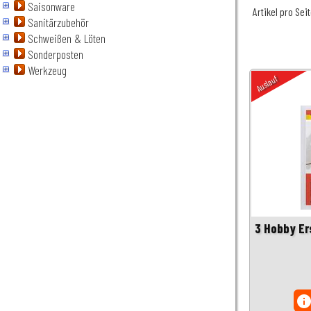
Saisonware
Artikel pro Sei
Sanitärzubehör
Schweißen & Löten
Sonderposten
Werkzeug
Auslauf
3 Hobby Er
inf