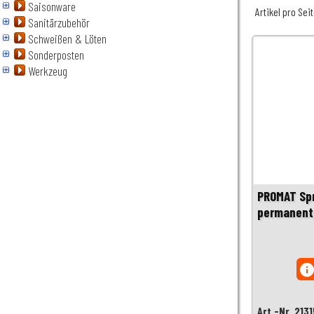
Saisonware
Artikel pro Sei
Sanitärzubehör
Schweißen & Löten
Sonderposten
Werkzeug
PROMAT Spr
permanent
inf
Art.-Nr. 213