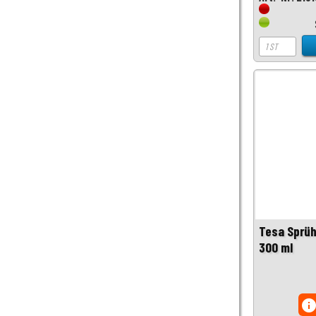
Tesa Sprü
300 ml
inf