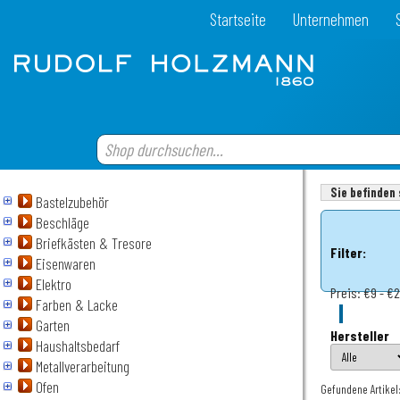
Startseite
Unternehmen
Sie befinden 
Bastelzubehör
Beschläge
Briefkästen & Tresore
Filter:
Eisenwaren
Elektro
Preis:
€9 - €
Farben & Lacke
Garten
Hersteller
Haushaltsbedarf
Metallverarbeitung
Ofen
Gefundene Artikel