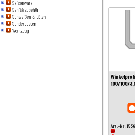
Saisonware
Sanitärzubehör
Schweißen & Löten
Sonderposten
Werkzeug
Winkelprofi
100/100/3
inf
Art.-Nr. 153