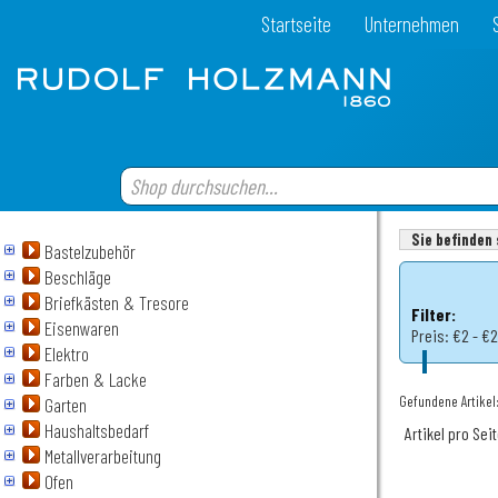
Startseite
Unternehmen
Sie befinden 
Bastelzubehör
Beschläge
Briefkästen & Tresore
Filter:
Eisenwaren
Preis:
€2 - €
Elektro
Farben & Lacke
Gefundene Artikel:
Garten
Haushaltsbedarf
Artikel pro Sei
Metallverarbeitung
Ofen