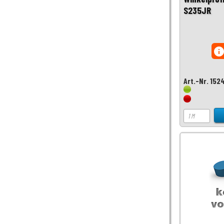
S235JR
inf
Art.-Nr. 152