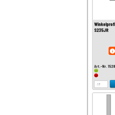
Winkelprof
S235JR
inf
Art.-Nr. 152