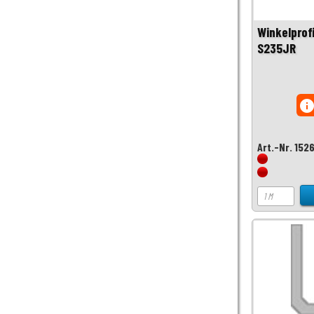
Winkelprof
S235JR
inf
Art.-Nr. 152