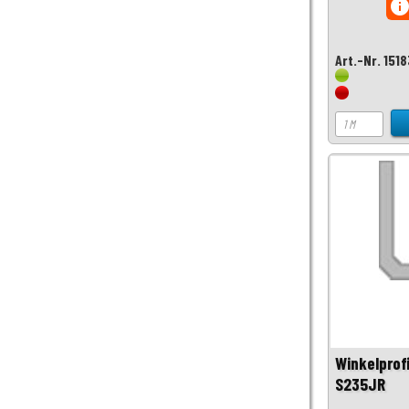
inf
Art.-Nr. 1518
Winkelprof
S235JR