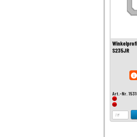
Winkelprof
S235JR
inf
Art.-Nr. 1531