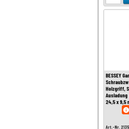
BESSEY Ga
Schraubzw
Holzgriff,
Ausladung
24,5 x 9,5
inf
Art.-Nr. 213