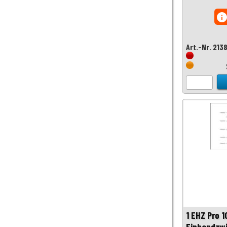
inf
Art.-Nr. 213
1 EHZ Pro 
Einhandzw