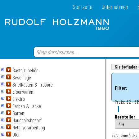
Startseite
Unternehmen
Sie befinden 
Bastelzubehör
Beschläge
Briefkästen & Tresore
Filter:
Eisenwaren
Elektro
Preis:
€2 - €1
Farben & Lacke
Garten
Hersteller
Haushaltsbedarf
Metallverarbeitung
Ofen
Gefundene Artikel