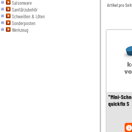
Saisonware
Artikel pro Sei
Sanitärzubehör
Schweißen & Löten
Sonderposten
Werkzeug
"Mini-Schn
quickfix S
inf