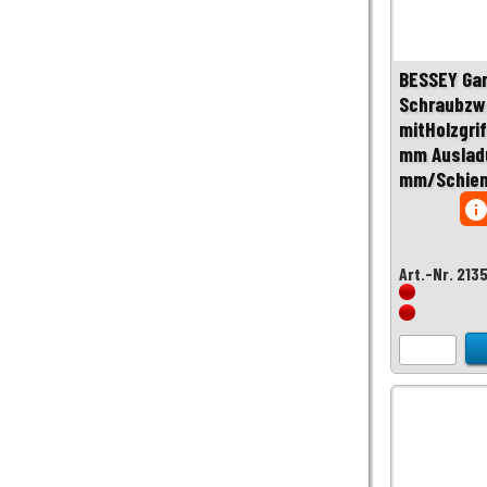
BESSEY Ga
Schraubzw
mitHolzgri
mm Auslad
mm/Schien
inf
Art.-Nr. 213