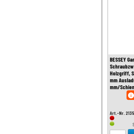
BESSEY Ga
Schraubzwi
Holzgriff,
mm Auslad
mm/Schien
inf
Art.-Nr. 213