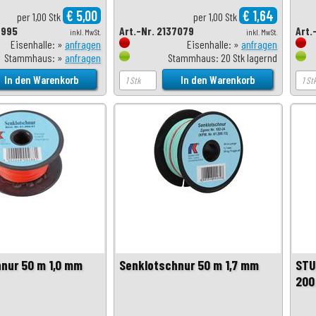
€ 5,00
€ 1,64
per 1,00 Stk
per 1,00 Stk
6995
Art.-Nr. 2137079
Art.
inkl. MwSt.
inkl. MwSt.
Eisenhalle: »
anfragen
Eisenhalle: »
anfragen
Stammhaus: »
anfragen
Stammhaus: 20 Stk lagernd
nur 50 m 1,0 mm
Senklotschnur 50 m 1,7 mm
STU
200