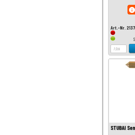
inf
Art.-Nr. 213
S
STUBAI Sen