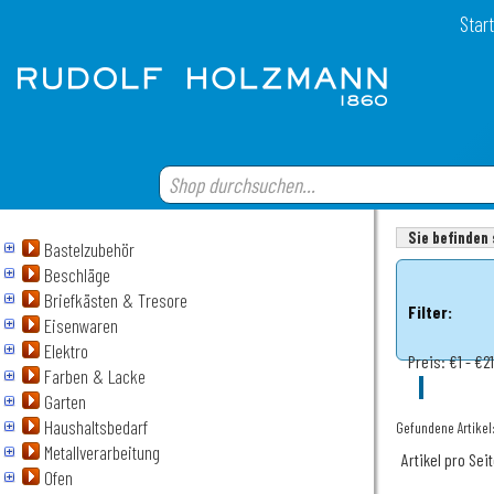
Start
Sie befinden 
Bastelzubehör
Beschläge
Briefkästen & Tresore
Filter:
Eisenwaren
Elektro
Preis:
€1 - €21
Farben & Lacke
Garten
Haushaltsbedarf
Gefundene Artikel:
Metallverarbeitung
Artikel pro Sei
Ofen