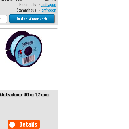
Eisenhalle: »
anfragen
Stammhaus: »
anfragen
klotschnur 30 m 1,7 mm
Details
info