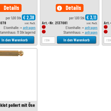
Details
Details
o
info
€ 2,38
€ 3,11
per 1,00 Stk
per 1,00 Stk
7078
Art.-Nr. 2137081
Art.
inkl. MwSt.
inkl. MwSt.
Eisenhalle: »
anfragen
Eisenhalle: »
anfragen
tammhaus: 11 Stk lagernd
Stammhaus: »
anfragen
klot poliert mit Öse