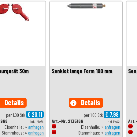
nurgerät 30m
Senklot lange Form 100 mm
Sen
Details
Details
o
info
€ 20,11
€ 7,98
per 1,00 Stk
per 1,00 Stk
5968
Art.-Nr. 2135166
Art.
inkl. MwSt.
inkl. MwSt.
Eisenhalle: »
anfragen
Eisenhalle: »
anfragen
Stammhaus: »
anfragen
Stammhaus: »
anfragen