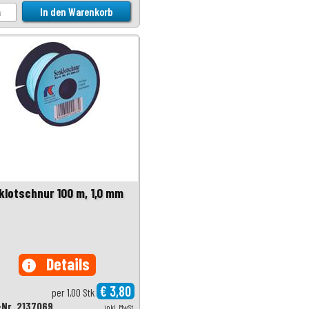
klotschnur 100 m, 1,0 mm
Details
info
€ 3,80
per 1,00 Stk
-Nr. 2137069
inkl. MwSt.