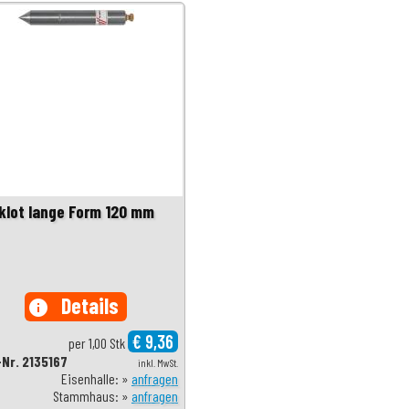
klot lange Form 120 mm
Details
info
€ 9,36
per 1,00 Stk
-Nr. 2135167
inkl. MwSt.
Eisenhalle: »
anfragen
Stammhaus: »
anfragen