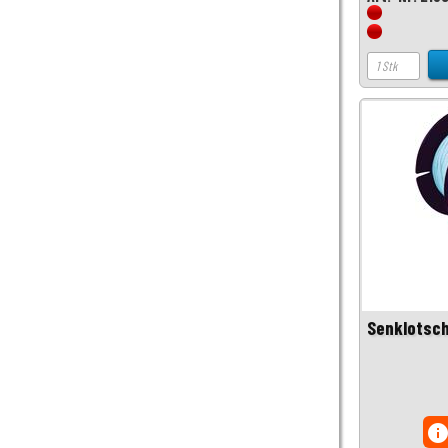
Senklotsch
inf