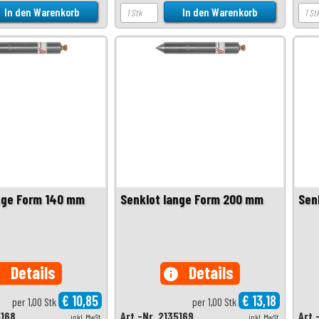
nge Form 140 mm
Senklot lange Form 200 mm
Sen
Details
Details
o
info
€ 10,85
€ 13,18
per 1,00 Stk
per 1,00 Stk
5168
Art.-Nr. 2135169
Art.
inkl. MwSt.
inkl. MwSt.