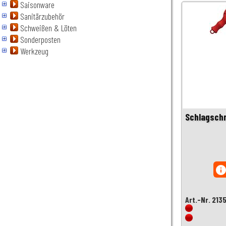
Saisonware
Sanitärzubehör
Schweißen & Löten
Sonderposten
Werkzeug
Schlagsch
inf
Art.-Nr. 213