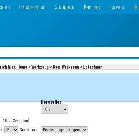
seite
Unternehmen
Standorte
Karriere
Service
Ko
sich hier:
Home < Werkzeug < Bau-Werkzeug < Lotschnur
Hersteller
 13
(0,25 Sekunden)
te
Sortierung