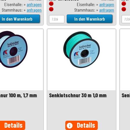
Eisenhalle: »
anfragen
Eisenhalle: »
anfragen
Stammhaus: »
anfragen
Stammhaus: »
anfragen
nur 100 m, 1,7 mm
Senklotschnur 30 m 1,0 mm
Sen
Details
Details
o
info