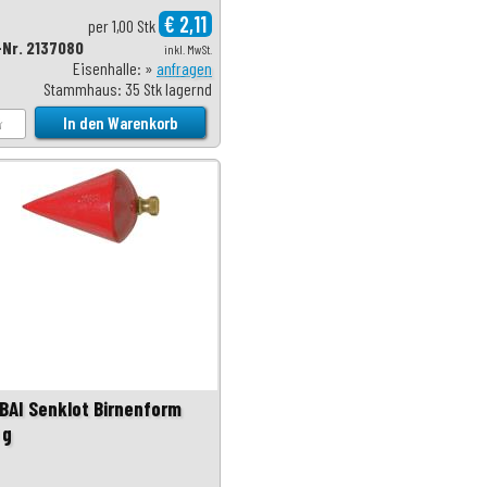
€ 2,11
per 1,00 Stk
-Nr. 2137080
inkl. MwSt.
Eisenhalle: »
anfragen
Stammhaus: 35 Stk lagernd
BAI Senklot Birnenform
 g