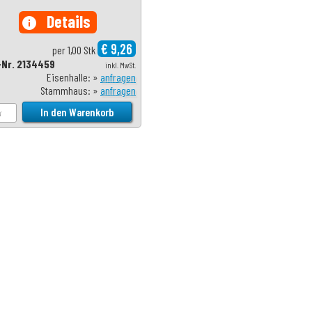
Details
info
€ 9,26
per 1,00 Stk
-Nr. 2134459
inkl. MwSt.
Eisenhalle: »
anfragen
Stammhaus: »
anfragen