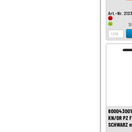
Art.-Nr. 212
S
600043001
KN/DR PZ 
SCHWARZ m