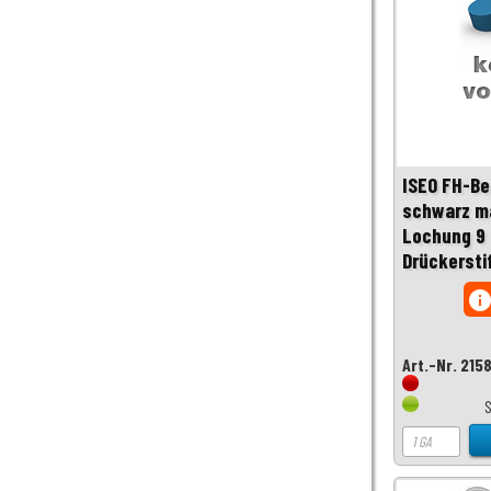
ISEO FH-Be
schwarz ma
Lochung 9 
Drückersti
inf
Art.-Nr. 215