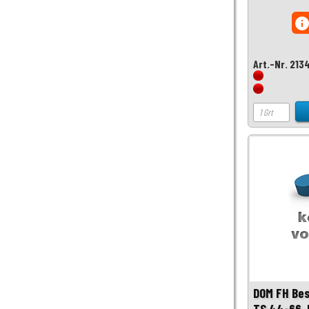
inf
Art.-Nr. 213
DOM FH Be
TS 44-66, 