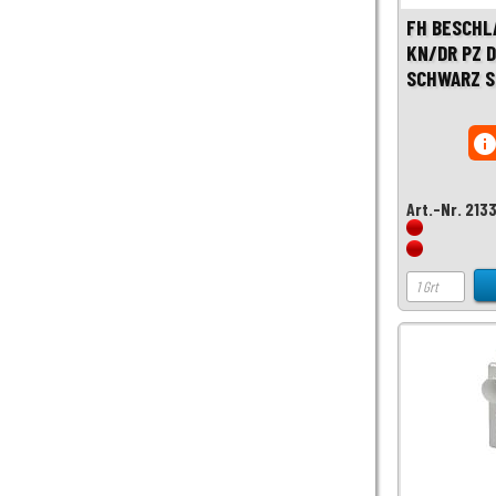
FH BESCHL
KN/DR PZ 
SCHWARZ S
inf
Art.-Nr. 213