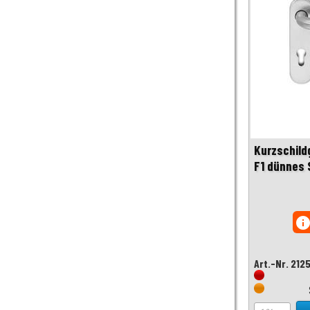
Kurzschild
F1 dünnes 
inf
Art.-Nr. 212