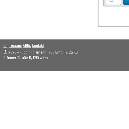
Impressum
AGBs
Kontakt
© 2026 - Rudolf Holzmann 1860 GmbH & Co KG
Brünner Straße 11, 1210 Wien