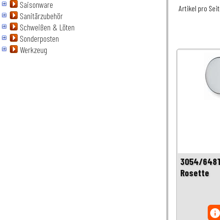
Saisonware
Artikel pro Sei
Sanitärzubehör
Schweißen & Löten
Sonderposten
Werkzeug
3054/648T
Rosette
inf