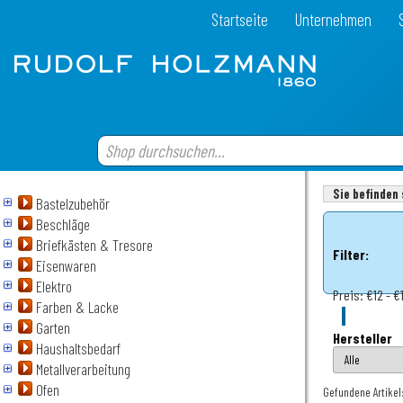
Startseite
Unternehmen
Sie befinden 
Bastelzubehör
Beschläge
Briefkästen & Tresore
Filter:
Eisenwaren
Elektro
Preis:
€12 - €
Farben & Lacke
Garten
Hersteller
Haushaltsbedarf
Metallverarbeitung
Ofen
Gefundene Artikel: