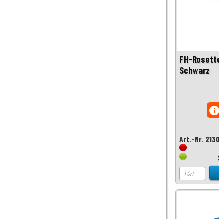
FH-Rosette
Schwarz
inf
Art.-Nr. 213