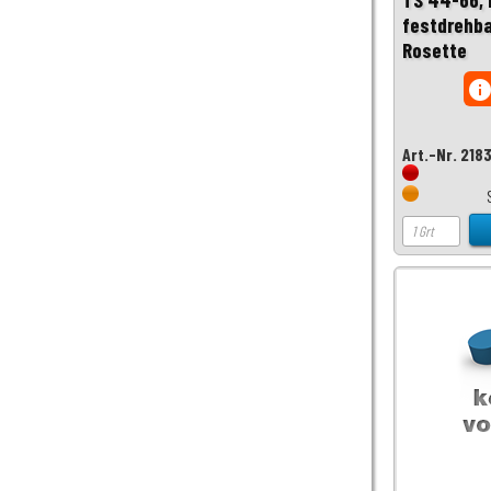
festdrehba
Rosette
inf
Art.-Nr. 218