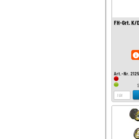
FH-Grt. K/
inf
Art.-Nr. 212