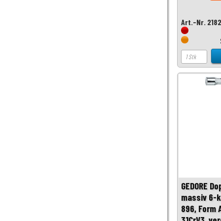
Art.-Nr. 218
GEDORE Do
massiv 6-k
896, Form 
31CrV3, ve