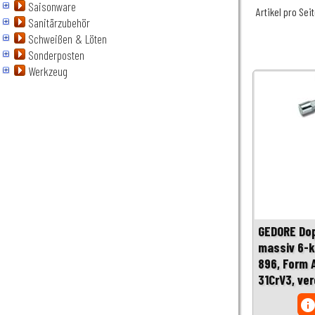
Saisonware
Artikel pro Sei
Sanitärzubehör
Schweißen & Löten
Sonderposten
Werkzeug
GEDORE Do
massiv 6-k
896, Form 
31CrV3, ve
inf