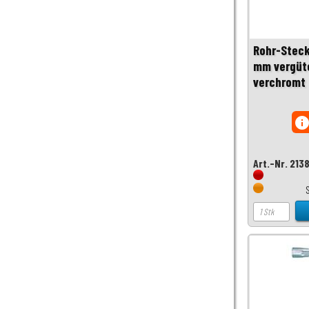
Rohr-Steck
mm vergüte
verchromt 
inf
Art.-Nr. 213