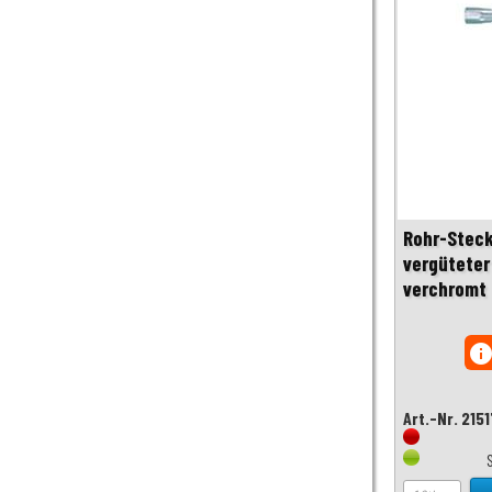
Rohr-Steck
vergüteter
verchromt 
inf
Art.-Nr. 215