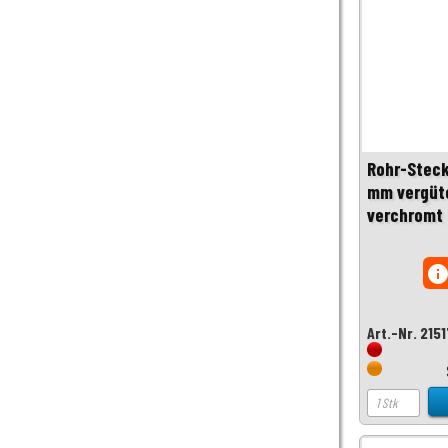
Rohr-Steck
mm vergüte
verchromt 
inf
Art.-Nr. 215