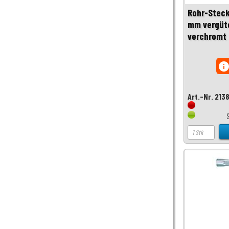
Rohr-Steck
mm vergüte
verchromt 
inf
Art.-Nr. 213