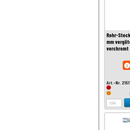
Rohr-Steck
mm vergüte
verchromt 
inf
Art.-Nr. 215