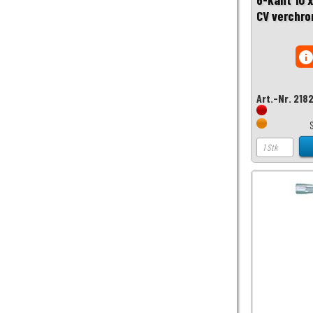
CV verchr
inf
Art.-Nr. 218