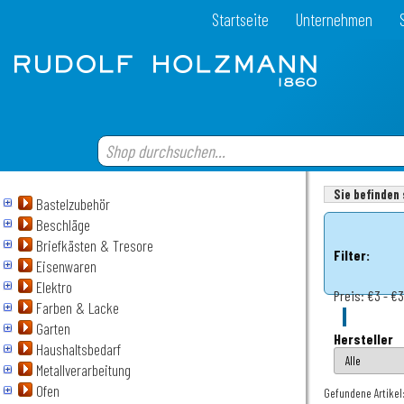
Startseite
Unternehmen
Sie befinden 
Bastelzubehör
Beschläge
Briefkästen & Tresore
Filter:
Eisenwaren
Elektro
Preis:
€3 - €
Farben & Lacke
Garten
Hersteller
Haushaltsbedarf
Metallverarbeitung
Ofen
Gefundene Artikel: