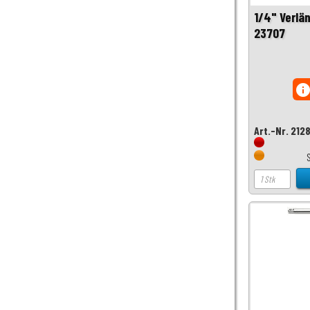
1/4" Verlä
23707
inf
Art.-Nr. 212