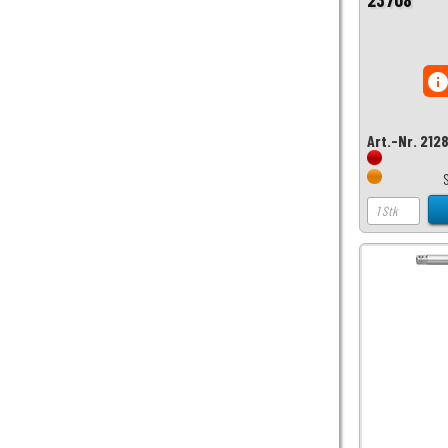
inf
Art.-Nr. 212