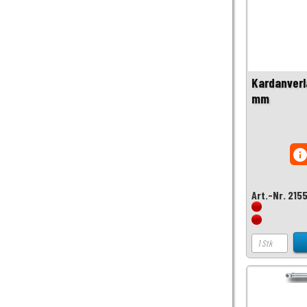
Kardanverl
mm
inf
Art.-Nr. 215