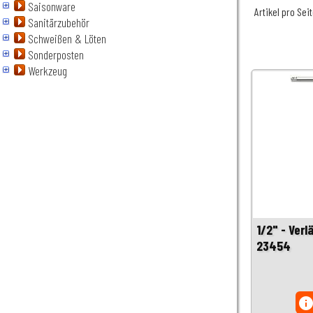
Saisonware
Artikel pro Sei
Sanitärzubehör
Schweißen & Löten
Sonderposten
Werkzeug
1/2" - Ver
23454
inf