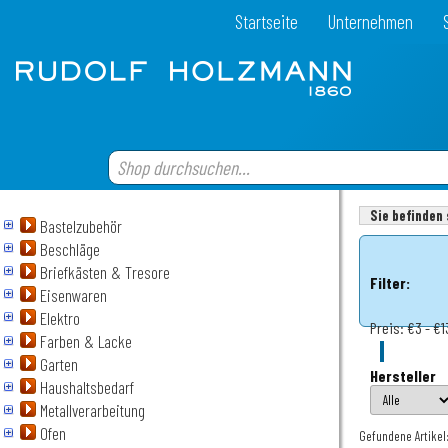
Startseite
Unternehmen
Sie befinden 
Bastelzubehör
Beschläge
Briefkästen & Tresore
Filter:
Eisenwaren
Elektro
Preis:
€3 - €1
Farben & Lacke
Garten
Hersteller
Haushaltsbedarf
Metallverarbeitung
Ofen
Gefundene Artikel