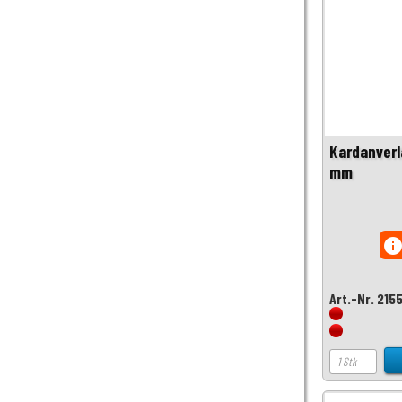
Kardanverl
mm
inf
Art.-Nr. 215