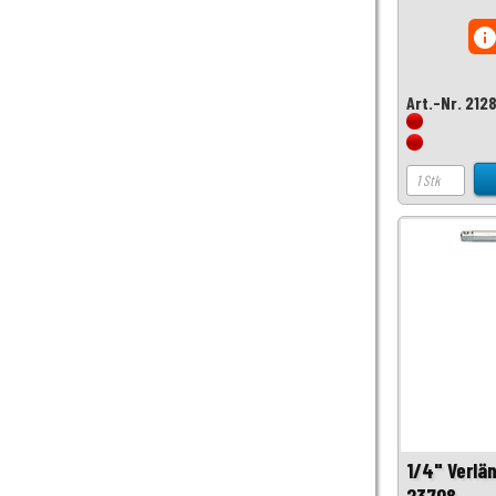
inf
Art.-Nr. 212
1/4" Verlä
23708