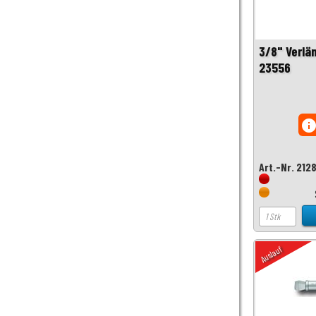
3/8" Verlä
23556
inf
Art.-Nr. 212
Auslauf