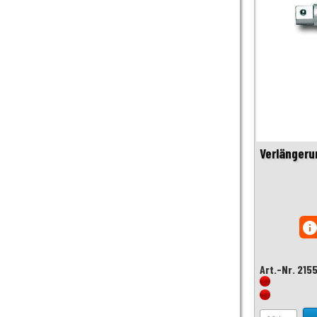
Verlängeru
inf
Art.-Nr. 215