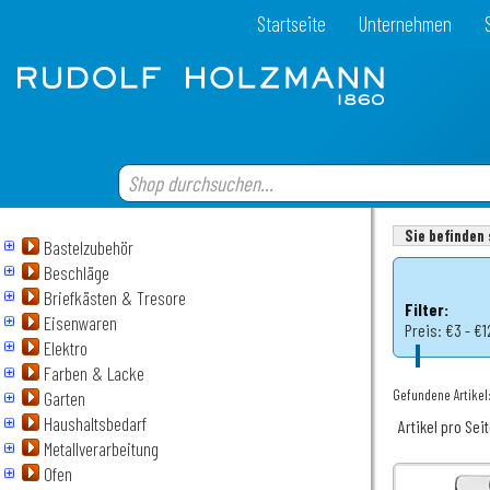
Startseite
Unternehmen
Sie befinden 
Bastelzubehör
Beschläge
Briefkästen & Tresore
Filter:
Eisenwaren
Preis:
€3 - €1
Elektro
Farben & Lacke
Gefundene Artikel:
Garten
Haushaltsbedarf
Artikel pro Sei
Metallverarbeitung
Ofen