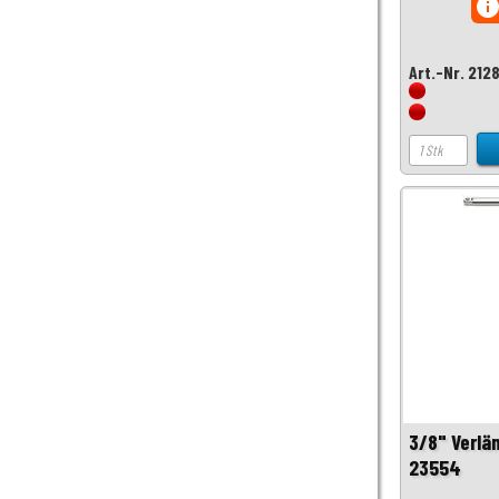
inf
Art.-Nr. 212
3/8" Verlä
23554