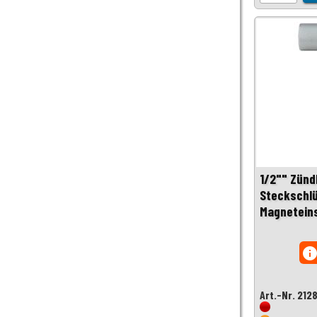
1/2"" Zünd
Steckschlü
Magnetein
inf
Art.-Nr. 212