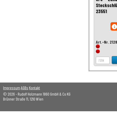
Steckschl
23551
inf
Art.-Nr. 212
Impressum
AGBs
Kontakt
© 2026 - Rudolf Holzmann 1860 GmbH & Co KG
Brünner Straße 11, 1210 Wien