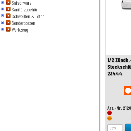
Saisonware
Sanitärzubehör
Schweißen & Löten
Sonderposten
Werkzeug
1/2 Zündk.
Steckschlü
23444
inf
Art.-Nr. 212