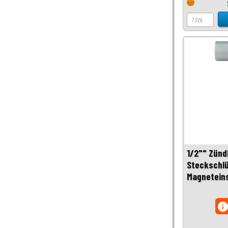
1/2"" Zünd
Steckschlü
Magnetein
inf