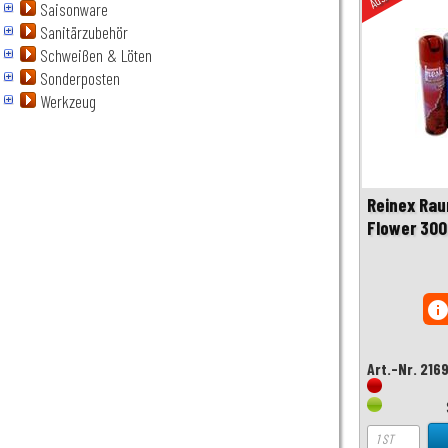
Saisonware
Sanitärzubehör
Schweißen & Löten
Sonderposten
Werkzeug
Reinex Ra
Flower 300
inf
Art.-Nr. 216