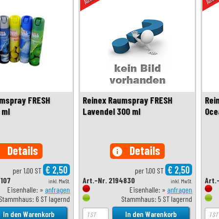
umspray FRESH
Reinex Raumspray FRESH
Rei
 ml
Lavendel 300 ml
Oce
Details
Details
o
info
€ 2,50
€ 2,50
per 1,00 ST
per 1,00 ST
9107
Art.-Nr. 2194830
Art.
inkl. MwSt.
inkl. MwSt.
Eisenhalle: »
anfragen
Eisenhalle: »
anfragen
Stammhaus: 6 ST lagernd
Stammhaus: 5 ST lagernd