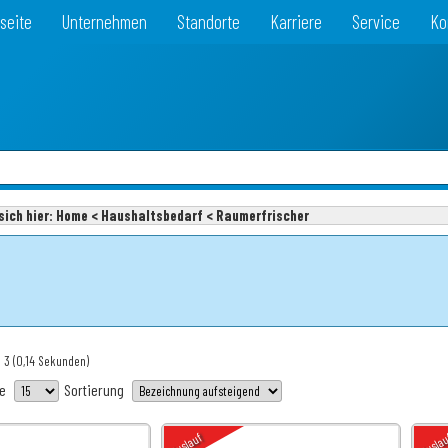
seite
Unternehmen
Standorte
Karriere
Service
Ko
sich hier:
Home < Haushaltsbedarf < Raumerfrischer
: 3
(0,14 Sekunden)
te
Sortierung
Auslauf
Ausla