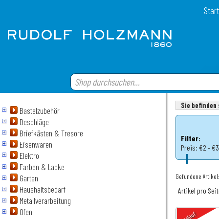
Start
Sie befinden 
Bastelzubehör
Beschläge
Briefkästen & Tresore
Filter:
Eisenwaren
Preis:
€2 - €3
Elektro
Farben & Lacke
Gefundene Artikel
Garten
Haushaltsbedarf
Artikel pro Sei
Metallverarbeitung
Ofen
Auslauf