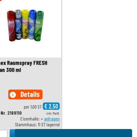
nex Raumspray FRESH
an 300 ml
Details
info
€ 2,50
per 1,00 ST
-Nr. 2169110
inkl. MwSt.
Eisenhalle: »
anfragen
Stammhaus: 11 ST lagernd