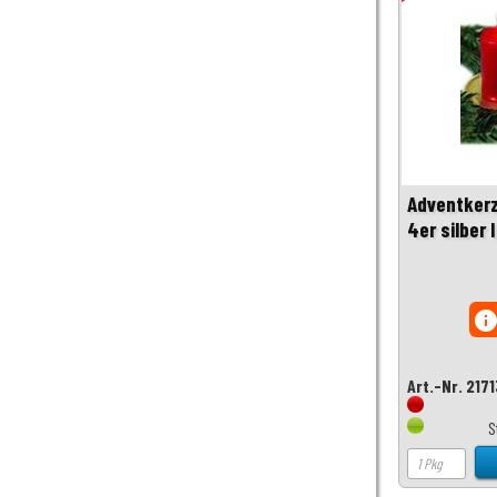
Adventkerz
4er silber 
inf
Art.-Nr. 217
S