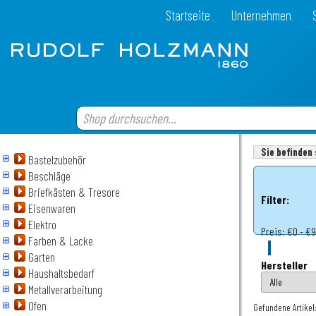
Startseite
Unternehmen
Sie befinden 
Bastelzubehör
Beschläge
Briefkästen & Tresore
Filter:
Eisenwaren
Elektro
Preis:
€0 - €
Farben & Lacke
Garten
Hersteller
Haushaltsbedarf
Metallverarbeitung
Ofen
Gefundene Artikel