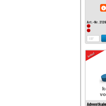
inf
Art.-Nr. 212
Auslauf
Adventkale