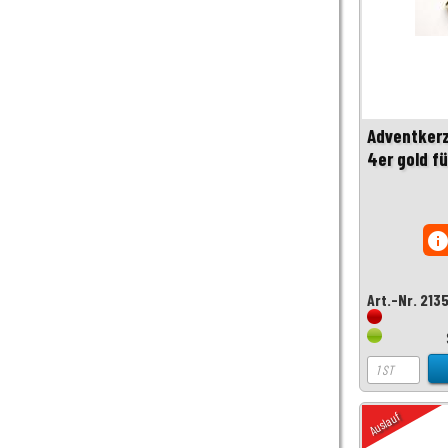
Adventkerz
4er gold f
inf
Art.-Nr. 213
Auslauf