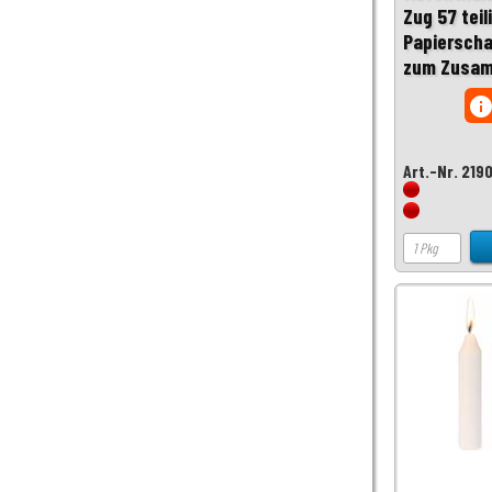
Zug 57 teil
Papierscha
zum Zusa
inf
Art.-Nr. 219