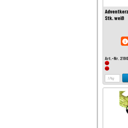
Adventkerz
Stk. weiß
inf
Art.-Nr. 219