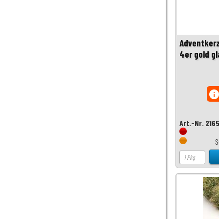
Adventkerz
4er gold gl
inf
Art.-Nr. 216
S