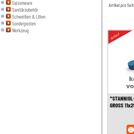
Saisonware
Artikel pro Sei
Sanitärzubehör
Schweißen & Löten
Sonderposten
Werkzeug
Auslauf
*STANNIOL
GROSS 11x
inf