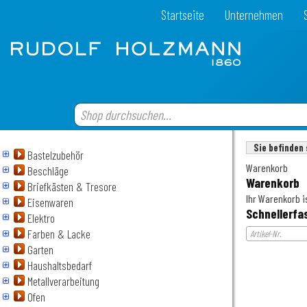
Startseite
Unternehmen
Sie befinden 
Bastelzubehör
Warenkorb
Beschläge
Warenkorb
Briefkästen & Tresore
Ihr Warenkorb is
Eisenwaren
Schnellerfa
Elektro
Farben & Lacke
Garten
Haushaltsbedarf
Metallverarbeitung
Ofen