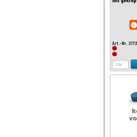
inf
Art.-Nr. 217