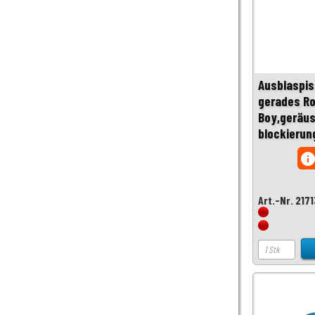
Ausblaspis
gerades Ro
Boy,geräu
blockierung
inf
Art.-Nr. 217