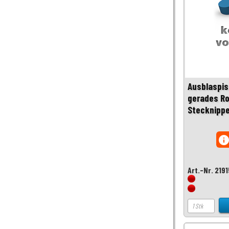
Ausblaspis
gerades Ro
Stecknippe
inf
Art.-Nr. 219