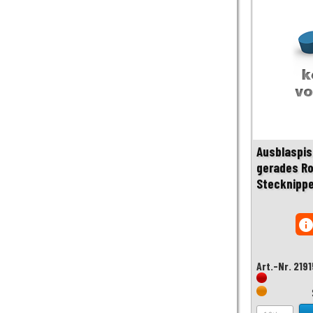
Ausblaspis
gerades Ro
Stecknipp
inf
Art.-Nr. 219