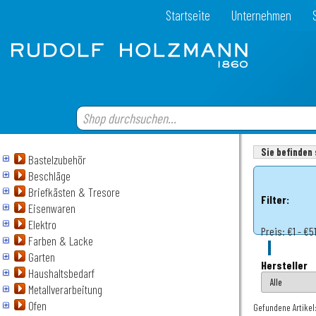
Startseite
Unternehmen
Sie befinden 
Bastelzubehör
Beschläge
Briefkästen & Tresore
Filter:
Eisenwaren
Elektro
Preis:
€1 - €5
Farben & Lacke
Garten
Hersteller
Haushaltsbedarf
Metallverarbeitung
Ofen
Gefundene Artikel