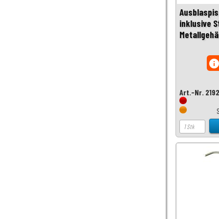
Ausblaspis
inklusive 
Metallgeh
inf
Art.-Nr. 219