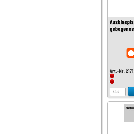
Ausblaspis
gebogenes 
inf
Art.-Nr. 217