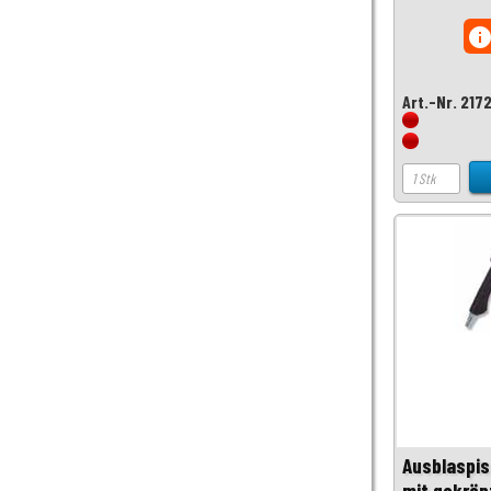
inf
Art.-Nr. 217
Ausblaspis
mit gekröp