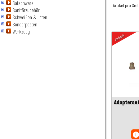
Saisonware
Artikel pro Sei
Sanitärzubehör
Schweißen & Löten
Sonderposten
Werkzeug
Auslauf
Adapterset
inf