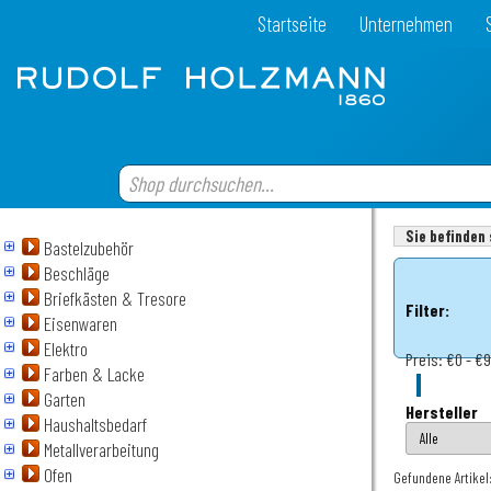
Startseite
Unternehmen
Sie befinden 
Bastelzubehör
Beschläge
Briefkästen & Tresore
Filter:
Eisenwaren
Elektro
Preis:
€0 - €
Farben & Lacke
Garten
Hersteller
Haushaltsbedarf
Metallverarbeitung
Ofen
Gefundene Artikel: