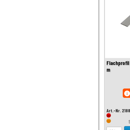
Flachprofil
m
inf
Art.-Nr. 218