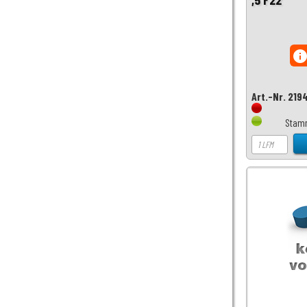
inf
Art.-Nr. 219
Stamm