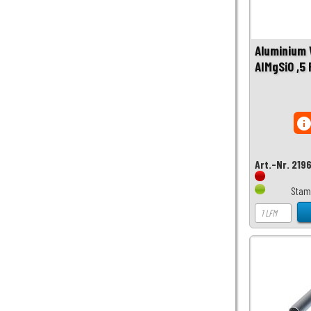
Aluminium 
AIMgSi0 ,5
inf
Art.-Nr. 219
Stam