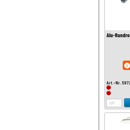
Alu-Rundr
inf
Art.-Nr. 597