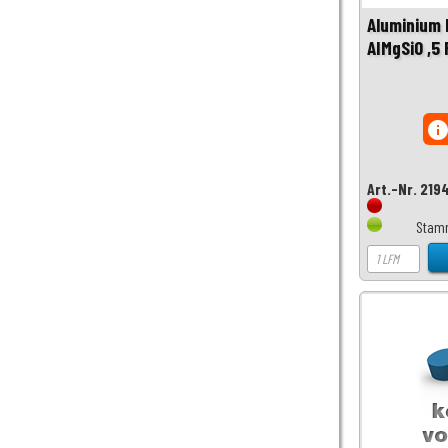
Aluminium 
AIMgSi0 ,5
inf
Art.-Nr. 219
Stamm