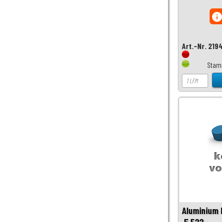
inf
Art.-Nr. 219
Stam
Aluminium 
,5 F22