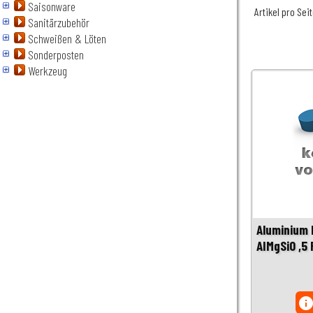
Saisonware
Artikel pro Sei
Sanitärzubehör
Schweißen & Löten
Sonderposten
Werkzeug
Aluminium 
AIMgSi0 ,5
inf