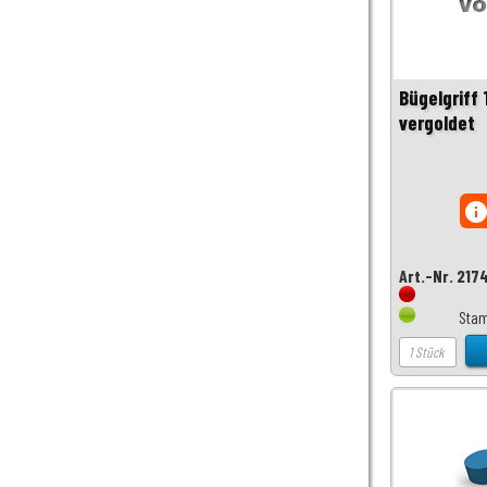
Bügelgriff
vergoldet
inf
Art.-Nr. 217
Stam