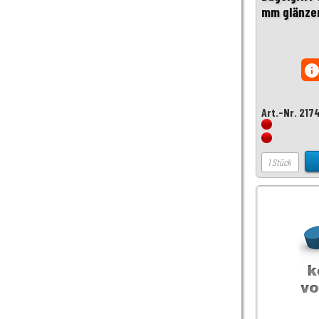
mm glänze
inf
Art.-Nr. 217