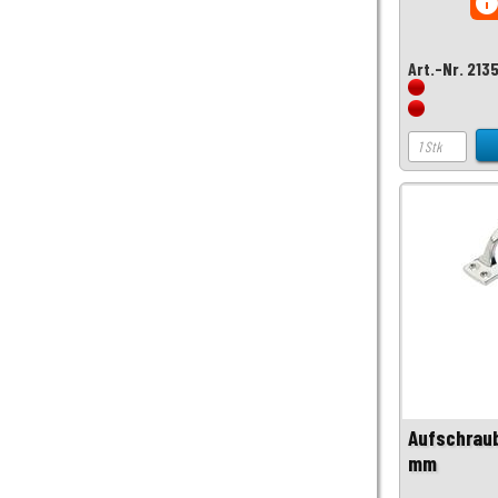
inf
Art.-Nr. 213
Aufschraub
mm