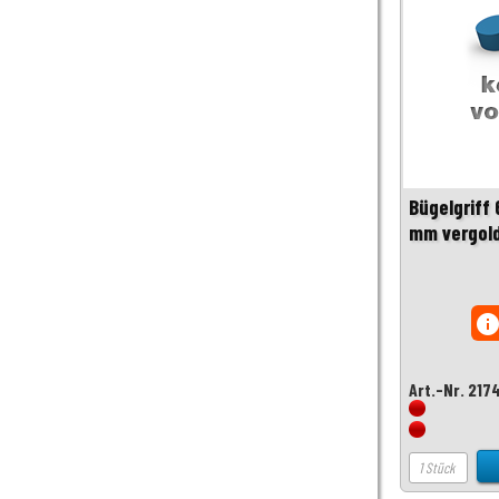
Bügelgriff
mm vergol
inf
Art.-Nr. 217