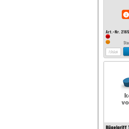
inf
Art.-Nr. 216
Sta
Bügelgriff