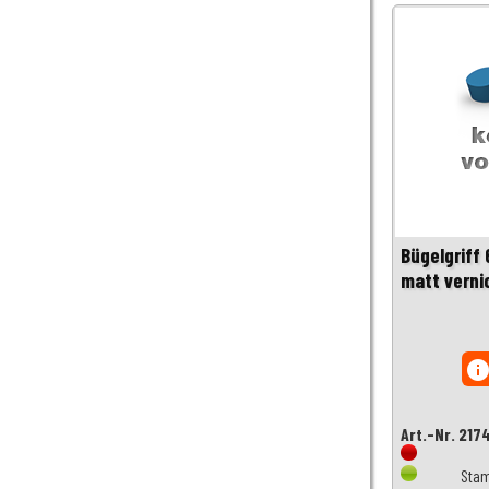
Bügelgrif
matt verni
inf
Art.-Nr. 217
Stam