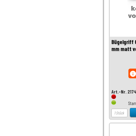
Bügelgriff
mm matt v
inf
Art.-Nr. 217
Stam