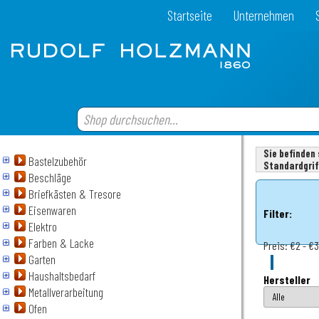
Startseite
Unternehmen
Sie befinden 
Bastelzubehör
Standardgrif
Beschläge
Briefkästen & Tresore
Eisenwaren
Filter:
Elektro
Farben & Lacke
Preis:
€2 - €
Garten
Haushaltsbedarf
Hersteller
Metallverarbeitung
Ofen