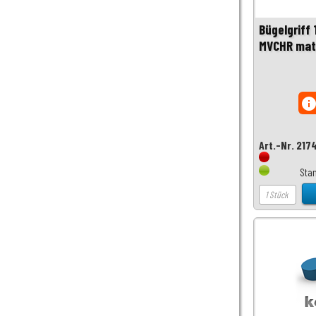
Bügelgriff
MVCHR mat
inf
Art.-Nr. 217
Sta