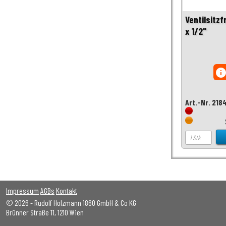
Ventilsitz
x 1/2"
inf
Art.-Nr. 218
Impressum
AGBs
Kontakt
© 2026 - Rudolf Holzmann 1860 GmbH & Co KG
Brünner Straße 11, 1210 Wien