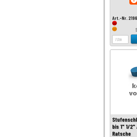
inf
Art.-Nr. 219
Stufenschl
bis 1" 1/2
Ratsche