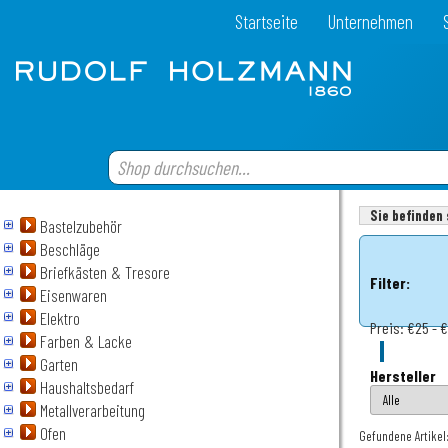
Startseite
Unternehmen
Sie befinden 
Bastelzubehör
Beschläge
Briefkästen & Tresore
Filter:
Eisenwaren
Elektro
Preis:
€25 - 
Farben & Lacke
Garten
Hersteller
Haushaltsbedarf
Metallverarbeitung
Ofen
Gefundene Artikel