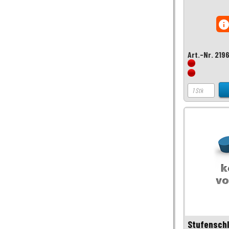
inf
Art.-Nr. 219
Stufenschl