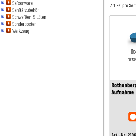
Saisonware
Artikel pro Sei
Sanitärzubehör
Schweißen & Löten
Sonderposten
Werkzeug
Rothenberg
Aufnahme
inf
Art.-Nr. 219