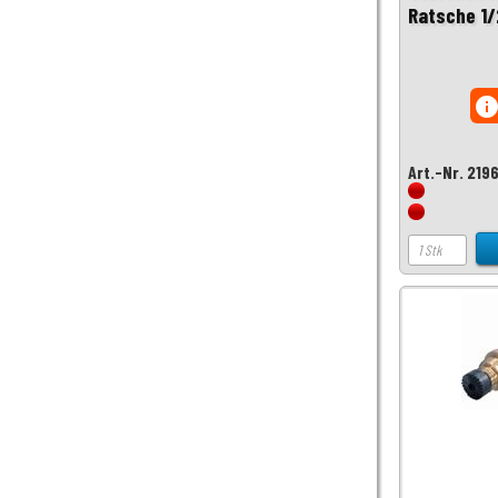
Ratsche 1/
inf
Art.-Nr. 219