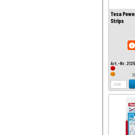
Tesa Power
Strips
inf
Art.-Nr. 212
S