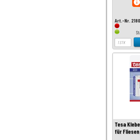
inf
Art.-Nr. 218
St
Tesa Klebe
für Fliesen