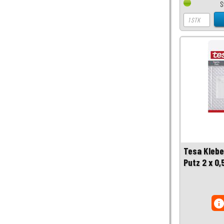
S
Tesa Klebe
Putz 2 x 0,
inf