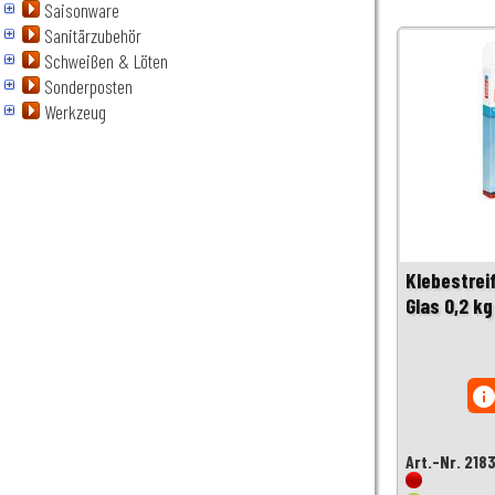
Saisonware
Sanitärzubehör
Schweißen & Löten
Sonderposten
Werkzeug
Klebestrei
Glas 0,2 kg
inf
Art.-Nr. 218