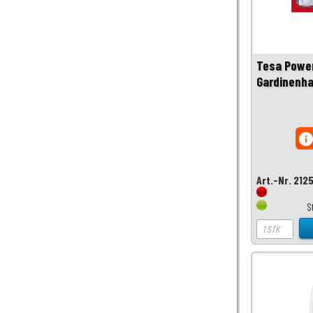
Tesa Power
Gardinenha
inf
Art.-Nr. 212
S