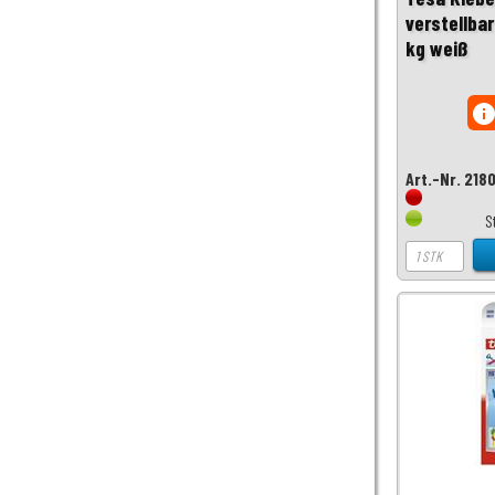
verstellbar
kg weiß
inf
Art.-Nr. 218
S