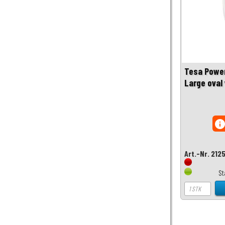
Tesa Powe
Large oval
inf
Art.-Nr. 212
St