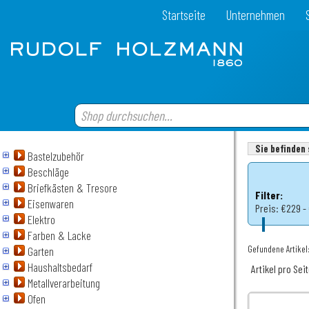
Startseite
Unternehmen
Sie befinden 
Bastelzubehör
Beschläge
Briefkästen & Tresore
Filter:
Eisenwaren
Preis:
€229 -
Elektro
Farben & Lacke
Gefundene Artikel:
Garten
Haushaltsbedarf
Artikel pro Sei
Metallverarbeitung
Ofen