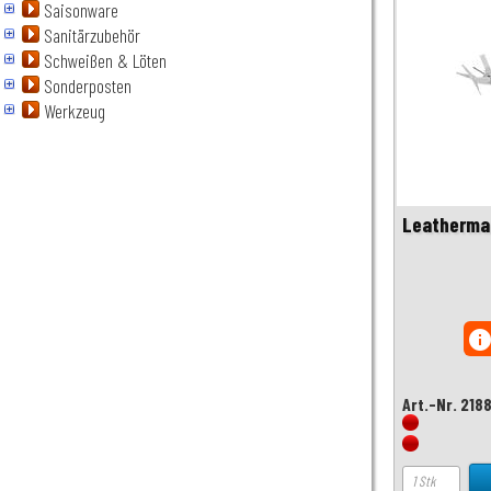
Saisonware
Sanitärzubehör
Schweißen & Löten
Sonderposten
Werkzeug
Leatherman
inf
Art.-Nr. 218