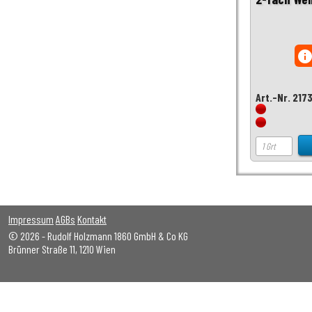
inf
Art.-Nr. 217
Impressum
AGBs
Kontakt
© 2026 - Rudolf Holzmann 1860 GmbH & Co KG
Brünner Straße 11, 1210 Wien