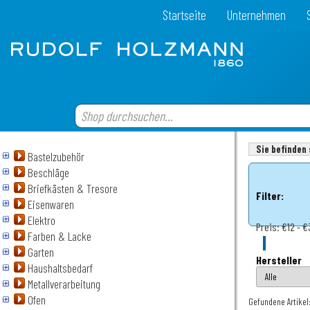
Startseite
Unternehmen
Sie befinden 
Bastelzubehör
Beschläge
Briefkästen & Tresore
Filter:
Eisenwaren
Elektro
Preis:
€12 - 
Farben & Lacke
Garten
Hersteller
Haushaltsbedarf
Metallverarbeitung
Ofen
Gefundene Artikel