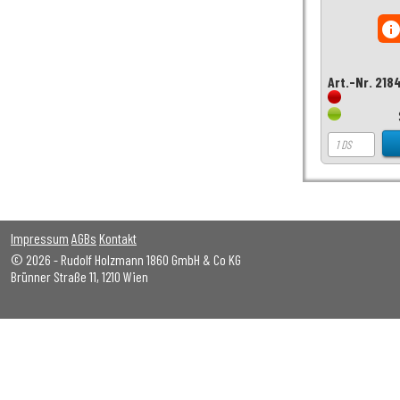
inf
Art.-Nr. 218
Impressum
AGBs
Kontakt
© 2026 - Rudolf Holzmann 1860 GmbH & Co KG
Brünner Straße 11, 1210 Wien