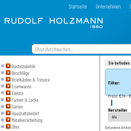
Startseite
Unternehmen
Sie befinden 
Bastelzubehör
Beschläge
Briefkästen & Tresore
Filter:
Eisenwaren
Elektro
Preis:
€24 - €
Farben & Lacke
Garten
Hersteller
Haushaltsbedarf
Metallverarbeitung
Ofen
Gefundene Artikel: