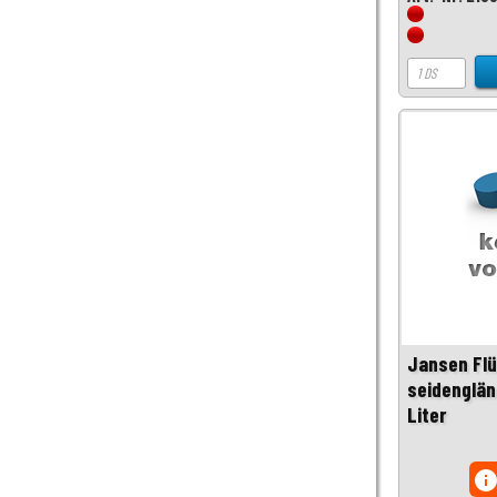
Jansen Flü
seidenglän
Liter
inf