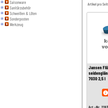
Saisonware
Artikel pro Sei
Sanitärzubehör
Schweißen & Löten
Sonderposten
Werkzeug
Jansen Flü
seidenglän
7030 2,5 l
inf
Art.-Nr. 219