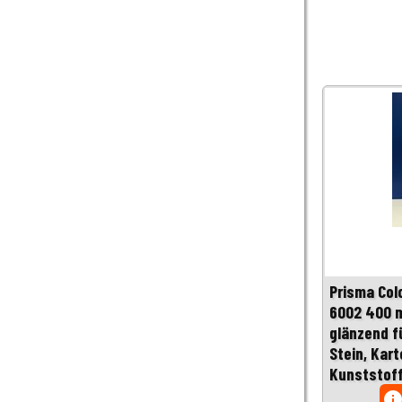
Prisma Col
6002 400 m
glänzend fü
Stein, Kart
Kunststof
inf