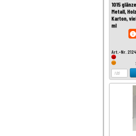
1015 glänz
Metall, Holz
Karton, vi
ml
inf
Art.-Nr. 212