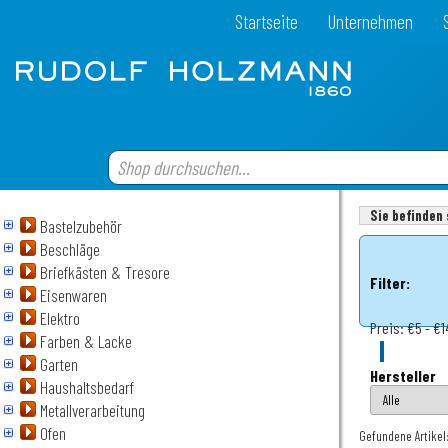
Startseite
Unternehmen
Sie befinden 
Bastelzubehör
Beschläge
Briefkästen & Tresore
Filter:
Eisenwaren
Elektro
Preis:
€5 - €1
Farben & Lacke
Garten
Hersteller
Haushaltsbedarf
Metallverarbeitung
Ofen
Gefundene Artikel