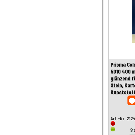
Prisma Col
5010 400 m
glänzend fü
Stein, Kart
Kunststof
inf
Art.-Nr. 212
St