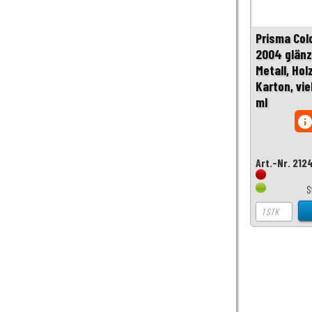
Prisma Col
2004 glänz
Metall, Holz
Karton, vi
ml
inf
Art.-Nr. 212
S