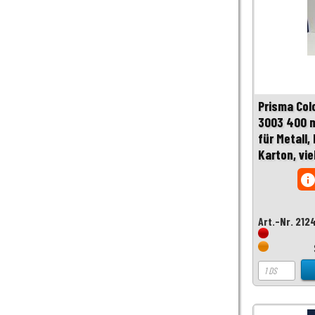
Prisma Col
3003 400 m
für Metall, 
Karton, vi
inf
Art.-Nr. 212