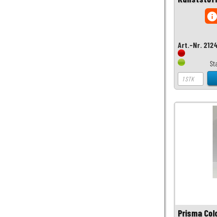
inf
Art.-Nr. 212
St
Prisma Col