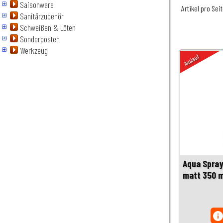
Saisonware
Artikel pro Sei
Sanitärzubehör
Schweißen & Löten
Sonderposten
Werkzeug
Auslauf
Aqua Spra
matt 350 ml
inf