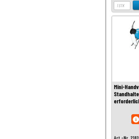
Mini-Handv
Standhalte
erforderlic
inf
Art.-Nr. 218