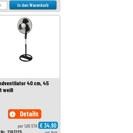
ndventilator 40 cm, 45
t weiß
Details
info
€ 34,90
per 1,00 STK
-Nr. 2163125
inkl. MwSt.