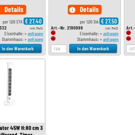
Details
Details
o
info
€ 27,40
€ 27,50
per 1,00 STK
per 1,00 Stk
1332
Art.-Nr. 2190999
Art.
inkl. MwSt.
inkl. MwSt.
Eisenhalle: »
anfragen
Eisenhalle: »
anfragen
Stammhaus: »
anfragen
Stammhaus: »
anfragen
ator 45W H:80 cm 3
ilierend, Timer,