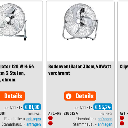
lator 120 W H:54
Bodenventilator 30cm,40Watt
Cli
m 3 Stufen,
verchromt
d, chrom
Details
Details
o
info
€ 81,90
€ 55,24
per 1,00 STK
per 1,00 STK
1001
Art.-Nr. 2163124
Art.
inkl. MwSt.
inkl. MwSt.
Eisenhalle: »
anfragen
Eisenhalle: »
anfragen
Stammhaus: »
anfragen
Stammhaus: »
anfragen