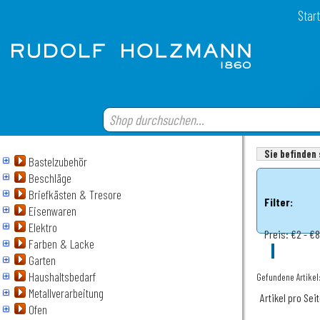
Start
Sie befinden 
Bastelzubehör
Beschläge
Briefkästen & Tresore
Filter:
Eisenwaren
Elektro
Preis:
€2 - €
Farben & Lacke
Garten
Haushaltsbedarf
Gefundene Artikel:
Metallverarbeitung
Artikel pro Sei
Ofen