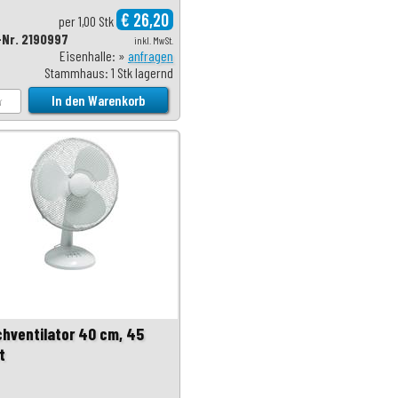
€ 26,20
per 1,00 Stk
-Nr. 2190997
inkl. MwSt.
Eisenhalle: »
anfragen
Stammhaus: 1 Stk lagernd
chventilator 40 cm, 45
t