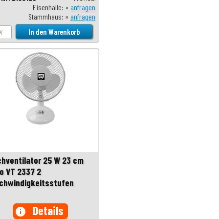
Eisenhalle: »
anfragen
Stammhaus: »
anfragen
chventilator 25 W 23 cm
o VT 2337 2
chwindigkeitsstufen
Details
info