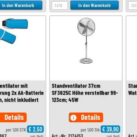
entilator mit
Standventilator 37cm
Sta
rung 2x AA-Batterie
SF3625C Höhe verstellbar 99-
Wat
h, nicht inkludiert
123cm; 45W
Details
Details
o
info
€ 2,50
€ 39,90
per 1,00 STK
per 1,00 Stk
1967
Art.-Nr. 2174153
Art.
inkl. MwSt.
inkl. MwSt.