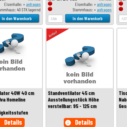
Eisenhalle: »
anfragen
Eisenhalle: »
anfragen
ammhaus: 40 STK lagernd
Stammhaus: »
anfragen
Auslauf
lator 40W 40 cm
Standventilator 45 cm
Tis
lva Homeline
Ausstellungsstück Höhe
Nab
verstellbar: 95 - 125 cm
Ges
igkeitsstufen
Details
Details
o
info