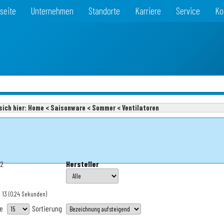
seite
Unternehmen
Standorte
Karriere
Service
Ko
sich hier:
Home < Saisonware < Sommer < Ventilatoren
82
Hersteller
 13
(0,24 Sekunden)
te
Sortierung