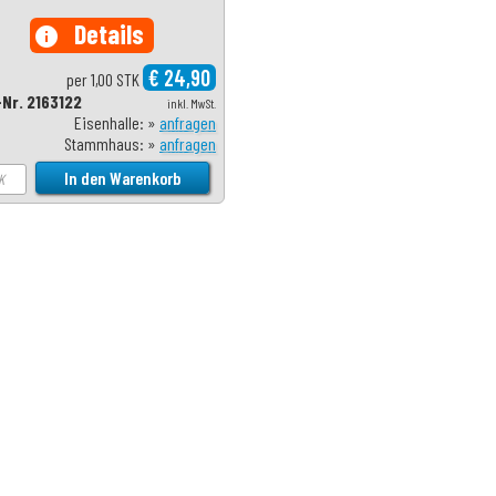
Details
info
€ 24,90
per 1,00 STK
-Nr. 2163122
inkl. MwSt.
Eisenhalle: »
anfragen
Stammhaus: »
anfragen