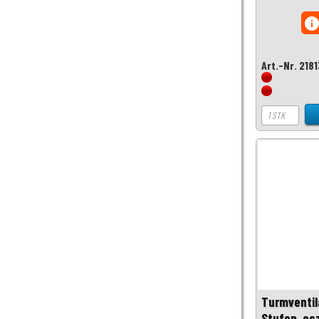
inf
Art.-Nr. 218
Turmventil
Stufen, osz