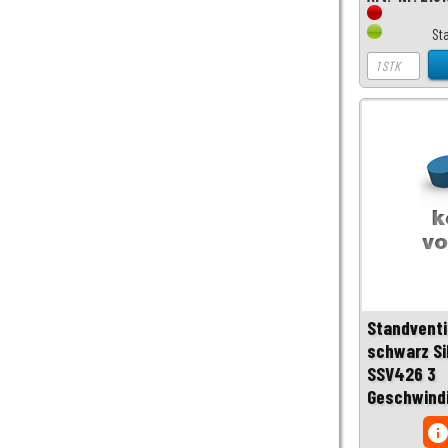
St
Standventi
schwarz Si
SSV426 3
Geschwind
inf