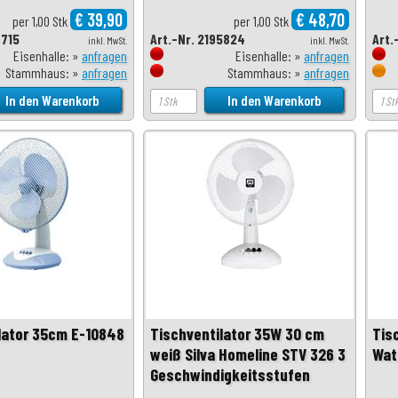
€ 39,90
€ 48,70
per 1,00 Stk
per 1,00 Stk
3715
Art.-Nr. 2195824
Art.
inkl. MwSt.
inkl. MwSt.
Eisenhalle: »
anfragen
Eisenhalle: »
anfragen
Stammhaus: »
anfragen
Stammhaus: »
anfragen
lator 35cm E-10848
Tischventilator 35W 30 cm
Tis
weiß Silva Homeline STV 326 3
Wat
Geschwindigkeitsstufen