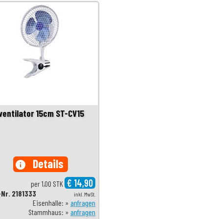
pventilator 15cm ST-CV15
Details
info
€ 14,90
per 1,00 STK
-Nr. 2181333
inkl. MwSt.
Eisenhalle: »
anfragen
Stammhaus: »
anfragen