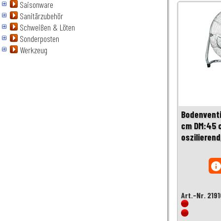
Saisonware
Sanitärzubehör
Schweißen & Löten
Sonderposten
Werkzeug
Bodenventi
cm DM:45 c
oszilieren
inf
Art.-Nr. 219