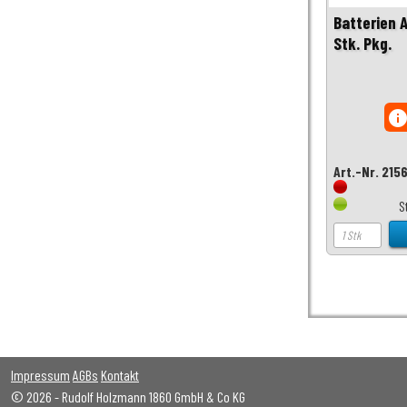
Batterien 
Stk. Pkg.
inf
Art.-Nr. 215
S
Impressum
AGBs
Kontakt
© 2026 - Rudolf Holzmann 1860 GmbH & Co KG