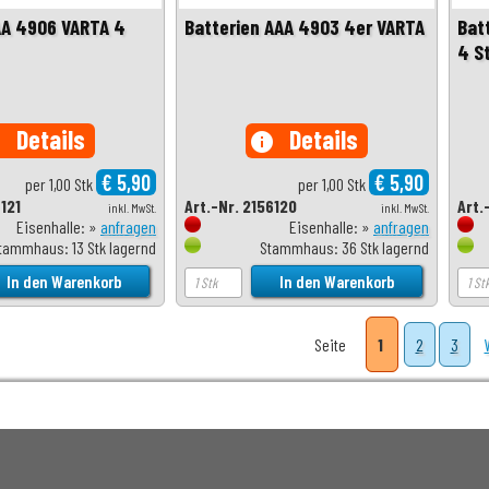
AA 4906 VARTA 4
Batterien AAA 4903 4er VARTA
Bat
4 S
Details
Details
o
info
€ 5,90
€ 5,90
per 1,00 Stk
per 1,00 Stk
6121
Art.-Nr. 2156120
Art.
inkl. MwSt.
inkl. MwSt.
Eisenhalle: »
anfragen
Eisenhalle: »
anfragen
tammhaus: 13 Stk lagernd
Stammhaus: 36 Stk lagernd
Seite
1
2
3