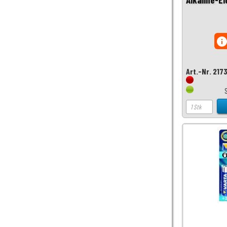
inf
Art.-Nr. 217