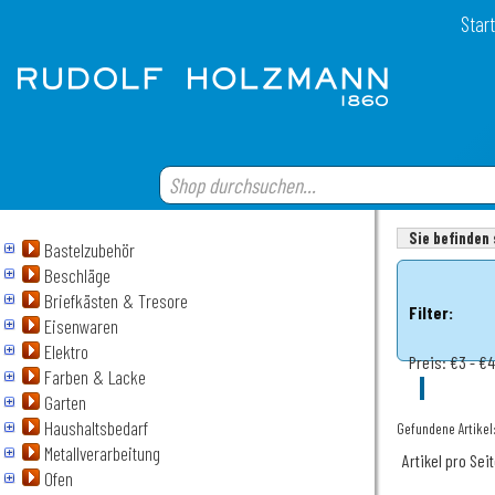
Start
Sie befinden 
Bastelzubehör
Beschläge
Briefkästen & Tresore
Filter:
Eisenwaren
Elektro
Preis:
€3 - €
Farben & Lacke
Garten
Haushaltsbedarf
Gefundene Artikel
Metallverarbeitung
Artikel pro Sei
Ofen