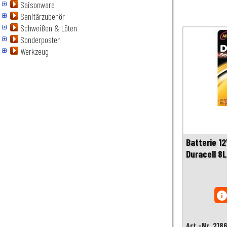
Saisonware
Sanitärzubehör
Schweißen & Löten
Sonderposten
Werkzeug
Batterie 1
Duracell 8
inf
Art.-Nr. 218