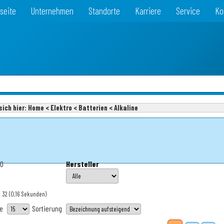
seite
Unternehmen
Standorte
Karriere
Service
Ko
sich hier:
Home < Elektro < Batterien < Alkaline
40
Hersteller
: 32
(0,16 Sekunden)
te
Sortierung