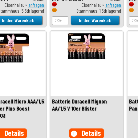
Eisenhalle: »
anfragen
Eisenhalle: »
anfragen
Stammhaus: 5 Stk lagernd
Stammhaus: 1 Stk lagernd
racell Micro AAA/1,5
Batterie Duracell Mignon
Bat
ter Plus Boost
AA/1,5 V 10er Blister
Pan
03
Details
Details
o
info