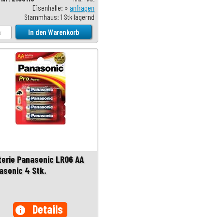
Eisenhalle: »
anfragen
Stammhaus: 1 Stk lagernd
terie Panasonic LR06 AA
asonic 4 Stk.
Details
info