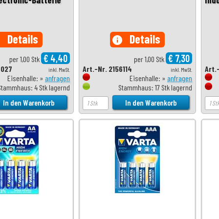
Details
Details
o
info
€ 4,40
€ 7,30
per 1,00 Stk
per 1,00 Stk
3027
Art.-Nr. 2156114
Art.
inkl. MwSt.
inkl. MwSt.
Eisenhalle: »
anfragen
Eisenhalle: »
anfragen
Stammhaus: 4 Stk lagernd
Stammhaus: 17 Stk lagernd