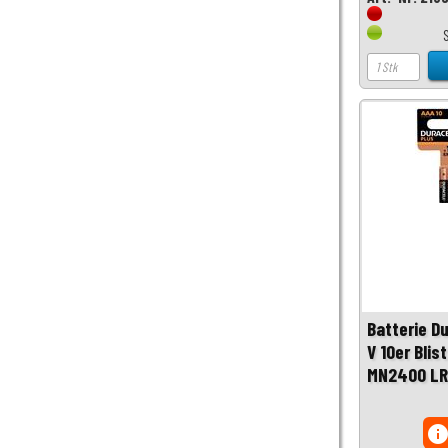
Batterie Du
V 10er Blis
MN2400 LR
inf