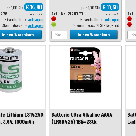
€ 14,80
€ 17,60
per 1,00 Stk
per 1,00 Stk
8776
Art.-Nr. 2178777
Art.
inkl. MwSt.
inkl. MwSt.
Eisenhalle: »
anfragen
Eisenhalle: »
anfragen
Stammhaus: »
anfragen
Stammhaus: 21 Stk lagernd
afe Lithium LS14250
Batterie Ultra Alkaline AAAA
Batt
e, 3,6V, 1000mAh
(LR8D425) 1Bli=2Stk
Lad