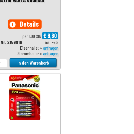
Details
info
€ 6,60
per 1,00 Stk
-Nr. 2159816
inkl. MwSt.
Eisenhalle: »
anfragen
Stammhaus: »
anfragen