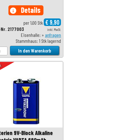
Details
info
€ 9,90
per 1,00 Stk
-Nr. 2177003
inkl. MwSt.
Eisenhalle: »
anfragen
Stammhaus: 1 Stk lagernd
uf
terien 9V-Block Alkaline
ustrie VARTA 680mAh