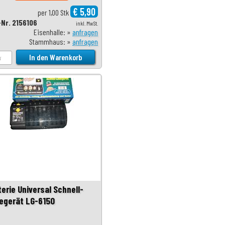
€ 5,90
per 1,00 Stk
-Nr. 2156106
inkl. MwSt.
Eisenhalle: »
anfragen
Stammhaus: »
anfragen
erie Universal Schnell-
egerät LG-6150