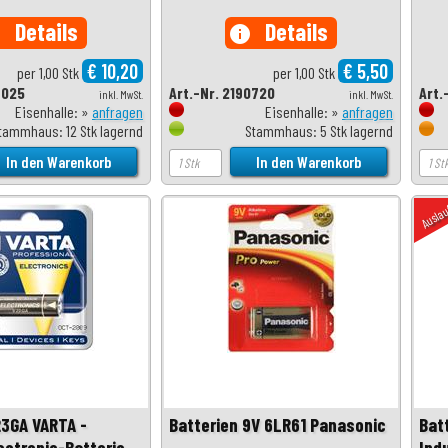
Details
Details
o
info
€ 10,20
€ 5,50
per 1,00 Stk
per 1,00 Stk
7025
Art.-Nr. 2190720
Art.
inkl. MwSt.
inkl. MwSt.
Eisenhalle: »
anfragen
Eisenhalle: »
anfragen
tammhaus: 12 Stk lagernd
Stammhaus: 5 Stk lagernd
Ausla
23GA VARTA -
Batterien 9V 6LR61 Panasonic
Bat
ectronic-Batterie
Ind