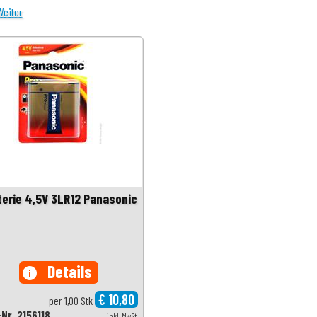
Weiter
terie 4,5V 3LR12 Panasonic
Details
info
€ 10,80
per 1,00 Stk
-Nr. 2156118
inkl. MwSt.